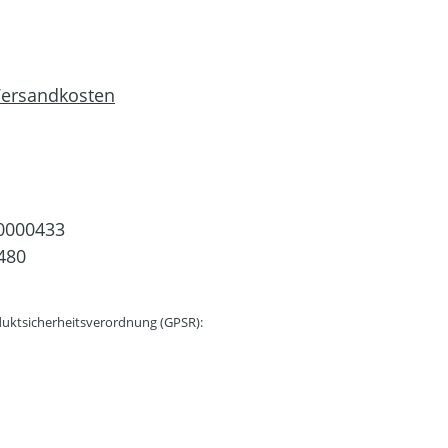
 Versandkosten
0000433
480
uktsicherheitsverordnung (GPSR):