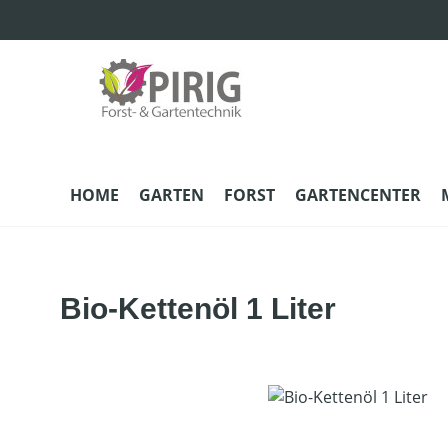
m Hauptinhalt springen
Zur Suche springen
Zur Hauptnavigation springen
HOME
GARTEN
FORST
GARTENCENTER
Bio-Kettenöl 1 Liter
Bildergalerie überspringen