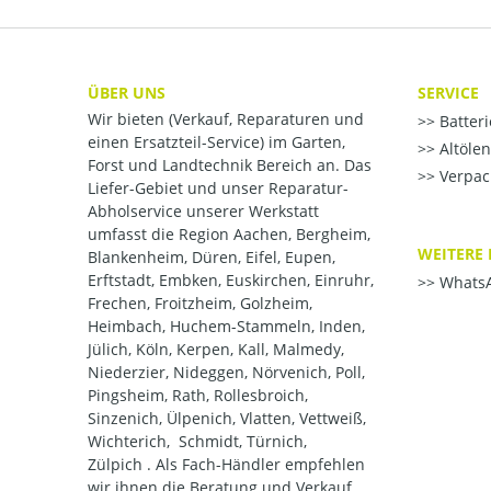
ÜBER UNS
SERVICE
Wir bieten (Verkauf, Reparaturen und
Batter
einen Ersatzteil-Service) im Garten,
Altöle
Forst und Landtechnik Bereich an. Das
Verpac
Liefer-Gebiet und unser Reparatur-
Abholservice unserer Werkstatt
umfasst die Region Aachen, Bergheim,
WEITERE 
Blankenheim, Düren, Eifel, Eupen,
Erftstadt, Embken, Euskirchen, Einruhr,
WhatsA
Frechen, Froitzheim, Golzheim,
Heimbach, Huchem-Stammeln, Inden,
Jülich, Köln, Kerpen, Kall, Malmedy,
Niederzier, Nideggen, Nörvenich, Poll,
Pingsheim, Rath, Rollesbroich,
Sinzenich, Ülpenich, Vlatten, Vettweiß,
Wichterich, Schmidt, Türnich,
Zülpich . Als Fach-Händler empfehlen
wir ihnen die Beratung und Verkauf