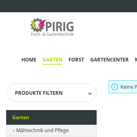
m Hauptinhalt springen
Zur Suche springen
Zur Hauptnavigation springen
HOME
GARTEN
FORST
GARTENCENTER
Keine 
PRODUKTE FILTERN
Garten
Mähtechnik und Pflege