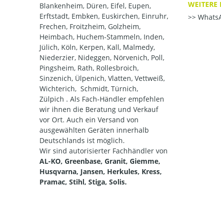
WEITERE 
Blankenheim, Düren, Eifel, Eupen,
Erftstadt, Embken, Euskirchen, Einruhr,
WhatsA
Frechen, Froitzheim, Golzheim,
Heimbach, Huchem-Stammeln, Inden,
Jülich, Köln, Kerpen, Kall, Malmedy,
Niederzier, Nideggen, Nörvenich, Poll,
Pingsheim, Rath, Rollesbroich,
Sinzenich, Ülpenich, Vlatten, Vettweiß,
Wichterich, Schmidt, Türnich,
Zülpich . Als Fach-Händler empfehlen
wir ihnen die Beratung und Verkauf
vor Ort. Auch ein Versand von
ausgewählten Geräten innerhalb
Deutschlands ist möglich.
Wir sind autorisierter Fachhändler von
AL-KO, Greenbase, Granit, Giemme,
Husqvarna, Jansen, Herkules, Kress,
Pramac, Stihl, Stiga, Solis.