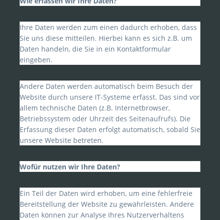
Wie erfassen wir Ihre Daten?
Ihre Daten werden zum einen dadurch erhoben, dass
Sie uns diese mitteilen. Hierbei kann es sich z.B. um
Daten handeln, die Sie in ein Kontaktformular
eingeben.
Andere Daten werden automatisch beim Besuch der
Website durch unsere IT-Systeme erfasst. Das sind vor
allem technische Daten (z.B. Internetbrowser,
Betriebssystem oder Uhrzeit des Seitenaufrufs). Die
Erfassung dieser Daten erfolgt automatisch, sobald Sie
unsere Website betreten.
Wofür nutzen wir Ihre Daten?
Ein Teil der Daten wird erhoben, um eine fehlerfreie
Bereitstellung der Website zu gewährleisten. Andere
Daten können zur Analyse Ihres Nutzerverhaltens