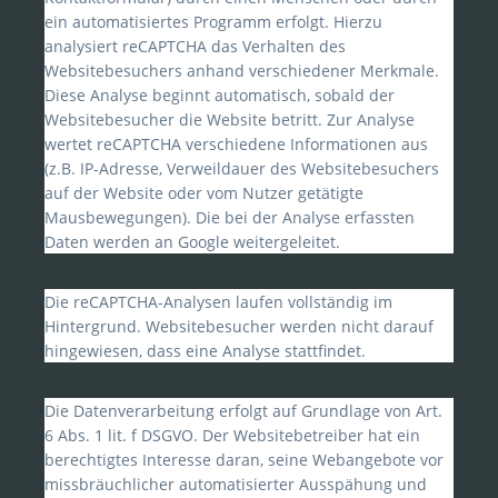
ein automatisiertes Programm erfolgt. Hierzu
analysiert reCAPTCHA das Verhalten des
Websitebesuchers anhand verschiedener Merkmale.
Diese Analyse beginnt automatisch, sobald der
Websitebesucher die Website betritt. Zur Analyse
wertet reCAPTCHA verschiedene Informationen aus
(z.B. IP-Adresse, Verweildauer des Websitebesuchers
auf der Website oder vom Nutzer getätigte
Mausbewegungen). Die bei der Analyse erfassten
Daten werden an Google weitergeleitet.
Die reCAPTCHA-Analysen laufen vollständig im
Hintergrund. Websitebesucher werden nicht darauf
hingewiesen, dass eine Analyse stattfindet.
Die Datenverarbeitung erfolgt auf Grundlage von Art.
6 Abs. 1 lit. f DSGVO. Der Websitebetreiber hat ein
berechtigtes Interesse daran, seine Webangebote vor
missbräuchlicher automatisierter Ausspähung und