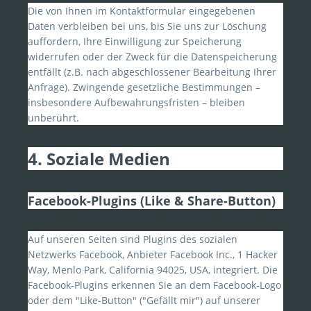
Die von Ihnen im Kontaktformular eingegebenen
Daten verbleiben bei uns, bis Sie uns zur Löschung
auffordern, Ihre Einwilligung zur Speicherung
widerrufen oder der Zweck für die Datenspeicherung
entfällt (z.B. nach abgeschlossener Bearbeitung Ihrer
Anfrage). Zwingende gesetzliche Bestimmungen –
insbesondere Aufbewahrungsfristen – bleiben
unberührt.
4. Soziale Medien
Facebook-Plugins (Like & Share-Button)
Auf unseren Seiten sind Plugins des sozialen
Netzwerks Facebook, Anbieter Facebook Inc., 1 Hacker
Way, Menlo Park, California 94025, USA, integriert. Die
Facebook-Plugins erkennen Sie an dem Facebook-Logo
oder dem "Like-Button" ("Gefällt mir") auf unserer