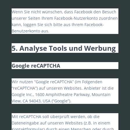
Wenn Sie nicht wünschen, dass Facebook den Besuch
unserer Seiten Ihrem Facebook-Nutzerkonto zuordnen
kann, loggen Sie sich bitte aus Ihrem Facebook-
Benutzerkonto aus.
5. Analyse Tools und Werbung
Google reCAPTCHA
Wir nutzen “Google reCAPTCHA” (im Folgenden
“reCAPTCHA”) auf unseren Websites. Anbieter ist die
Google Inc., 1600 Amphitheatre Parkway, Mountain
View, CA 94043, USA (“Google”).
Mit reCAPTCHA soll überprüft werden, ob die
Dateneingabe auf unseren Websites (z.B. in einem
Kontaktformular) durch einen Menschen oder durch