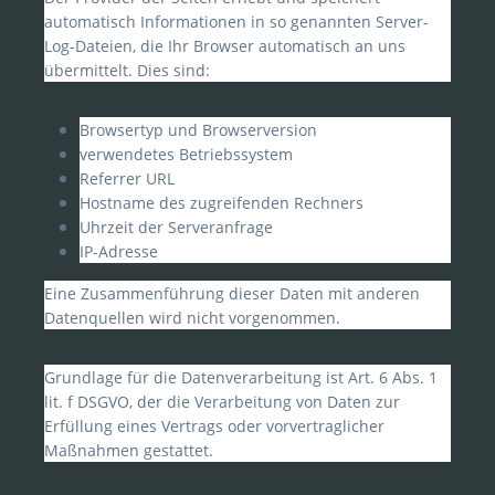
automatisch Informationen in so genannten Server-
Log-Dateien, die Ihr Browser automatisch an uns
übermittelt. Dies sind:
Browsertyp und Browserversion
verwendetes Betriebssystem
Referrer URL
Hostname des zugreifenden Rechners
Uhrzeit der Serveranfrage
IP-Adresse
Eine Zusammenführung dieser Daten mit anderen
Datenquellen wird nicht vorgenommen.
Grundlage für die Datenverarbeitung ist Art. 6 Abs. 1
lit. f DSGVO, der die Verarbeitung von Daten zur
Erfüllung eines Vertrags oder vorvertraglicher
Maßnahmen gestattet.