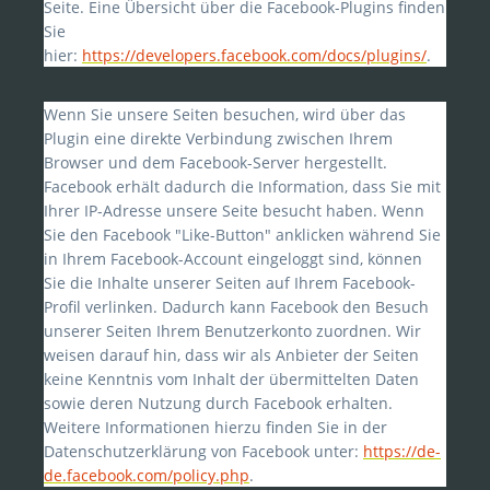
Seite. Eine Übersicht über die Facebook-Plugins finden
Sie
hier:
https://developers.facebook.com/docs/plugins/
.
Wenn Sie unsere Seiten besuchen, wird über das
Plugin eine direkte Verbindung zwischen Ihrem
Browser und dem Facebook-Server hergestellt.
Facebook erhält dadurch die Information, dass Sie mit
Ihrer IP-Adresse unsere Seite besucht haben. Wenn
Sie den Facebook "Like-Button" anklicken während Sie
in Ihrem Facebook-Account eingeloggt sind, können
Sie die Inhalte unserer Seiten auf Ihrem Facebook-
Profil verlinken. Dadurch kann Facebook den Besuch
unserer Seiten Ihrem Benutzerkonto zuordnen. Wir
weisen darauf hin, dass wir als Anbieter der Seiten
keine Kenntnis vom Inhalt der übermittelten Daten
sowie deren Nutzung durch Facebook erhalten.
Weitere Informationen hierzu finden Sie in der
Datenschutzerklärung von Facebook unter:
https://de-
de.facebook.com/policy.php
.