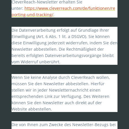
CleverReach-Newsletter erhalten Sie
unter:
https://www.cleverreach.com/de/funktionen/re
porting-und-tracking/
.
Die Datenverarbeitung erfolgt auf Grundlage Ihrer
Einwilligung (Art. 6 Abs. 1 lit. a DSGVO). Sie können
diese Einwilligung jederzeit widerrufen, indem Sie den
Newsletter abbestellen. Die Rechtmäßigkeit der
bereits erfolgten Datenverarbeitungsvorgänge bleibt
vom Widerruf unberührt.
Wenn Sie keine Analyse durch CleverReach wollen,
müssen Sie den Newsletter abbestellen. Hierfür
stellen wir in jeder Newsletternachricht einen
entsprechenden Link zur Verfügung. Des Weiteren
können Sie den Newsletter auch direkt auf der
Website abbestellen.
Die von Ihnen zum Zwecke des Newsletter-Bezugs bei