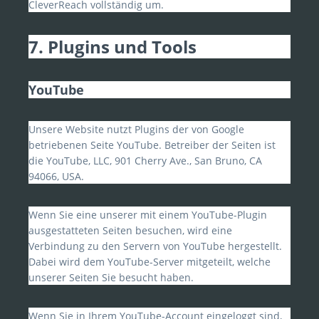
CleverReach vollständig um.
7. Plugins und Tools
YouTube
Unsere Website nutzt Plugins der von Google
betriebenen Seite YouTube. Betreiber der Seiten ist
die YouTube, LLC, 901 Cherry Ave., San Bruno, CA
94066, USA.
Wenn Sie eine unserer mit einem YouTube-Plugin
ausgestatteten Seiten besuchen, wird eine
Verbindung zu den Servern von YouTube hergestellt.
Dabei wird dem YouTube-Server mitgeteilt, welche
unserer Seiten Sie besucht haben.
Wenn Sie in Ihrem YouTube-Account eingeloggt sind,