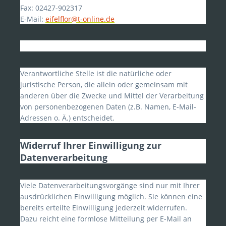
Fax: 02427-902317
E-Mail:
eifelflor@t-online.de
Verantwortliche Stelle ist die natürliche oder
juristische Person, die allein oder gemeinsam mit
anderen über die Zwecke und Mittel der Verarbeitung
von personenbezogenen Daten (z.B. Namen, E-Mail-
Adressen o. Ä.) entscheidet.
Widerruf Ihrer Einwilligung zur
Datenverarbeitung
Viele Datenverarbeitungsvorgänge sind nur mit Ihrer
ausdrücklichen Einwilligung möglich. Sie können eine
bereits erteilte Einwilligung jederzeit widerrufen.
Dazu reicht eine formlose Mitteilung per E-Mail an