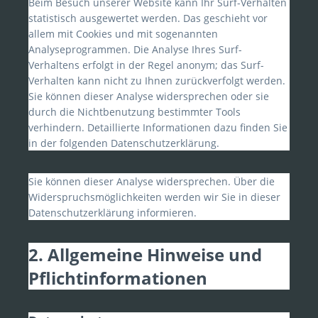
Beim Besuch unserer Website kann Ihr Surf-Verhalten
statistisch ausgewertet werden. Das geschieht vor
allem mit Cookies und mit sogenannten
Analyseprogrammen. Die Analyse Ihres Surf-
Verhaltens erfolgt in der Regel anonym; das Surf-
Verhalten kann nicht zu Ihnen zurückverfolgt werden.
Sie können dieser Analyse widersprechen oder sie
durch die Nichtbenutzung bestimmter Tools
verhindern. Detaillierte Informationen dazu finden Sie
in der folgenden Datenschutzerklärung.
Sie können dieser Analyse widersprechen. Über die
Widerspruchsmöglichkeiten werden wir Sie in dieser
Datenschutzerklärung informieren.
2. Allgemeine Hinweise und
Pflichtinformationen