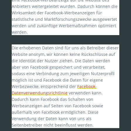
Anbieters weitergeleitet wurden. Dadurch können die
Wirksamkeit der Facebook-Werbeanzeigen für
statistische und Marktforschungszwecke ausgewertet
werden und zukünftige Werbemaßnahmen optimiert
werden.
Die erhobenen Daten sind für uns als Betreiber dieser
Website anonym, wir können keine Rückschlüsse auf
die Identität der Nutzer ziehen. Die Daten werden
aber von Facebook gespeichert und verarbeitet,
sodass eine Verbindung zum jeweiligen Nutzerprofil
möglich ist und Facebook die Daten für eigene
Werbezwecke, entsprechend der
Facebook-
Datenverwendungsrichtlinie
verwenden kann.
Dadurch kann Facebook das Schalten von
Werbeanzeigen auf Seiten von Facebook sowie
außerhalb von Facebook ermöglichen. Diese
Verwendung der Daten kann von uns als
Seitenbetreiber nicht beeinflusst werden.