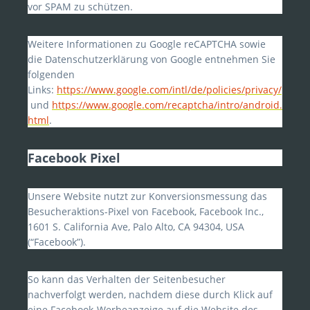
vor SPAM zu schützen.
Weitere Informationen zu Google reCAPTCHA sowie
die Datenschutzerklärung von Google entnehmen Sie
folgenden
Links:
https://www.google.com/intl/de/policies/privacy/
und
https://www.google.com/recaptcha/intro/android.
html
.
Facebook Pixel
Unsere Website nutzt zur Konversionsmessung das
Besucheraktions-Pixel von Facebook, Facebook Inc.,
1601 S. California Ave, Palo Alto, CA 94304, USA
(“Facebook”).
So kann das Verhalten der Seitenbesucher
nachverfolgt werden, nachdem diese durch Klick auf
eine Facebook-Werbeanzeige auf die Website des