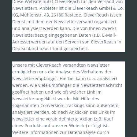
Diese Website nutzt CleverReach für den Versand von
Newslettern. Anbieter ist die CleverReach GmbH & Co.
KG, Mühlenstr. 43, 26180 Rastede. CleverReach ist ein
Dienst, mit dem der Newsletterversand organisiert
und analysiert werden kann. Die von Ihnen zwecks
Newsletterbezug eingegebenen Daten (z.B. E-Mail-
Adresse) werden auf den Servern von CleverReach in
Deutschland bzw. Irland gespeichert.
Unsere mit CleverReach versandten Newsletter
ermöglichen uns die Analyse des Verhaltens der
Newsletterempfänger. Hierbei kann u. a. analysiert
werden, wie viele Empfänger die Newsletternachricht
geöffnet haben und wie oft welcher Link im
Newsletter angeklickt wurde. Mit Hilfe des
sogenannten Conversion-Trackings kann außerdem
analysiert werden, ob nach Anklicken des Links im
Newsletter eine vorab definierte Aktion (z.B. Kauf
eines Produkts auf unserer Website) erfolgt ist.
Weitere Informationen zur Datenanalyse durch