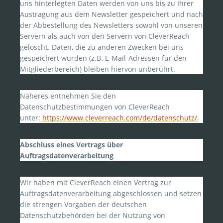
uns hinterlegten Daten werden von uns bis zu Ihrer
Austragung aus dem Newsletter gespeichert und nach
der Abbestellung des Newsletters sowohl von unseren
Servern als auch von den Servern von CleverReach
gelöscht. Daten, die zu anderen Zwecken bei uns
gespeichert wurden (z.B. E-Mail-Adressen für den
Mitgliederbereich) bleiben hiervon unberührt.
Näheres entnehmen Sie den
Datenschutzbestimmungen von CleverReach
unter:
https://www.cleverreach.com/de/datenschutz/
.
Abschluss eines Vertrags über
Auftragsdatenverarbeitung
Wir haben mit CleverReach einen Vertrag zur
Auftragsdatenverarbeitung abgeschlossen und setzen
die strengen Vorgaben der deutschen
Datenschutzbehörden bei der Nutzung von