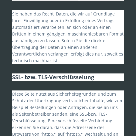
Sie haben das Recht, Daten, die wir auf Grundlage
Ihrer Einwilligung oder in Erfüllung eines Vertrags
automatisiert verarbeiten, an sich oder an einen
Dritten in einem gängigen, maschinenlesbaren Format
aushändigen zu lassen. Sofern Sie die direkte
Übertragung der Daten an einen anderen
Verantwortlichen verlangen, erfolgt dies nur, soweit es
technisch machbar ist.
SSL- bzw. TLS-Verschlüsselung
Diese Seite nutzt aus Sicherheitsgründen und zum
Schutz der Übertragung vertraulicher Inhalte, wie zum
Beispiel Bestellungen oder Anfragen, die Sie an uns
als Seitenbetreiber senden, eine SSL-bzw. TLS-
Verschlüsselung. Eine verschlüsselte Verbindung
erkennen Sie daran, dass die Adresszeile des
Browsers von “http://” auf “https://” wechselt und an