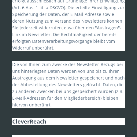
erfolgt ausschließlich auf Grundlage Ihrer Einwilligung
(Art. 6 Abs. 1 lit. a DSGVO). Die erteilte Einwilligung zur
Speicherung der Daten, der E-Mail-Adresse sowie
deren Nutzung zum Versand des Newsletters können
Sie jederzeit widerrufen, etwa über den "Austragen"-
Link im Newsletter. Die Rechtmäßigkeit der bereits
erfolgten Datenverarbeitungsvorgänge bleibt vom
Widerruf unberührt.
Die von Ihnen zum Zwecke des Newsletter-Bezugs bei
uns hinterlegten Daten werden von uns bis zu Ihrer
Austragung aus dem Newsletter gespeichert und nach
der Abbestellung des Newsletters gelöscht. Daten, die
zu anderen Zwecken bei uns gespeichert wurden (z.B.
E-Mail-Adressen für den Mitgliederbereich) bleiben
hiervon unberührt.
CleverReach