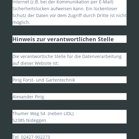
Internet (z.B. bei der Kommunikation per E-Mail)
Sicherheitslücken aufweisen kann. Ein lückenloser
Schutz der Daten vor dem Zugriff durch Dritte ist nicht
möglich.
Hinweis zur verantwortlichen Stelle
Die verantwortliche Stelle für die Datenverarbeitung
auf dieser Website ist:
Pirig Forst- und Gartentechnik
Alexander Pirig
Thumer Weg 54 (neben LIDL)
52385 Nideggen
Tel. 02427-902273