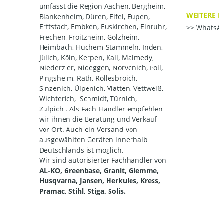
umfasst die Region Aachen, Bergheim,
WEITERE 
Blankenheim, Düren, Eifel, Eupen,
Erftstadt, Embken, Euskirchen, Einruhr,
WhatsA
Frechen, Froitzheim, Golzheim,
Heimbach, Huchem-Stammeln, Inden,
Jülich, Köln, Kerpen, Kall, Malmedy,
Niederzier, Nideggen, Nörvenich, Poll,
Pingsheim, Rath, Rollesbroich,
Sinzenich, Ülpenich, Vlatten, Vettweiß,
Wichterich, Schmidt, Türnich,
Zülpich . Als Fach-Händler empfehlen
wir ihnen die Beratung und Verkauf
vor Ort. Auch ein Versand von
ausgewählten Geräten innerhalb
Deutschlands ist möglich.
Wir sind autorisierter Fachhändler von
AL-KO, Greenbase, Granit, Giemme,
Husqvarna, Jansen, Herkules, Kress,
Pramac, Stihl, Stiga, Solis.