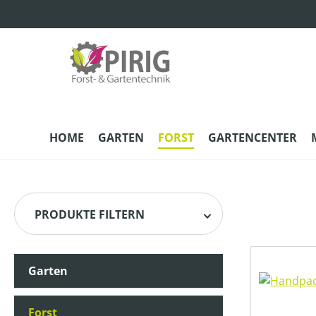
m Hauptinhalt springen
Zur Suche springen
Zur Hauptnavigation springen
HOME
GARTEN
FORST
GARTENCENTER
PRODUKTE FILTERN
Garten
HERSTELLER
Forst