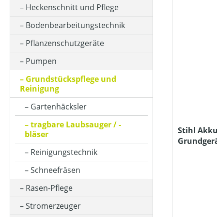
BETRIEBSART
Heckenschnitt und Pflege
Bodenbearbeitungstechnik
FANGSACKVOLUMEN MAX (IN L)
Pflanzenschutzgeräte
Pumpen
FARBE (GERÄT)
Grundstückspflege und
Reinigung
Gartenhäcksler
HUBRAUM (IN CM³)
tragbare Laubsauger / -
Stihl Akku
bläser
Grundger
KLASSIFIZIERUNG
Ladegerät
Reinigungstechnik
Schneefräsen
LUFTGESCHWINDIGKEIT (IN M/S)
Rasen-Pflege
Stromerzeuger
LUFTVOLUMEN (IN M³/H)