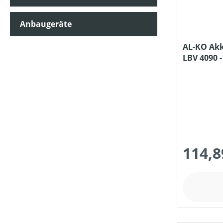
Anbaugeräte
AL-KO Akk
LBV 4090 
und Ladeg
114,8