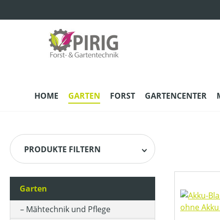
m Hauptinhalt springen
Zur Suche springen
Zur Hauptnavigation springen
HOME
GARTEN
FORST
GARTENCENTER
PRODUKTE FILTERN
Garten
HERSTELLER
Mähtechnik und Pflege