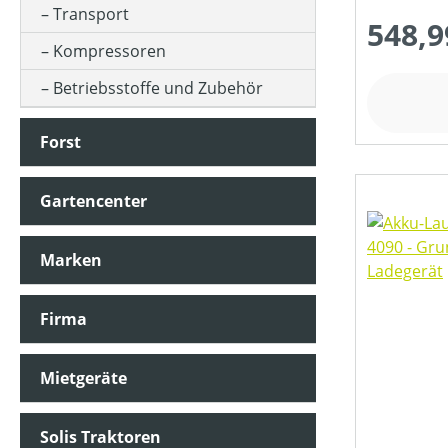
Transport
548,9
Kompressoren
MOTORTYP (HERSTELLERBEZEICHNUNG)
Betriebsstoffe und Zubehör
NENNSPANNUNG (IN V)
Forst
Gartencenter
SCHALLDRUCKPEGEL AM OHR (IN DB(A))
Marken
SCHALLLEISTUNGSPEGEL (IN DB(A))
Firma
STIELART
Mietgeräte
PREIS
Solis Traktoren