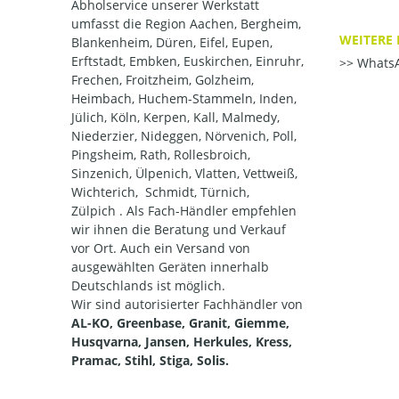
Abholservice unserer Werkstatt
umfasst die Region Aachen, Bergheim,
WEITERE 
Blankenheim, Düren, Eifel, Eupen,
Erftstadt, Embken, Euskirchen, Einruhr,
WhatsA
Frechen, Froitzheim, Golzheim,
Heimbach, Huchem-Stammeln, Inden,
Jülich, Köln, Kerpen, Kall, Malmedy,
Niederzier, Nideggen, Nörvenich, Poll,
Pingsheim, Rath, Rollesbroich,
Sinzenich, Ülpenich, Vlatten, Vettweiß,
Wichterich, Schmidt, Türnich,
Zülpich . Als Fach-Händler empfehlen
wir ihnen die Beratung und Verkauf
vor Ort. Auch ein Versand von
ausgewählten Geräten innerhalb
Deutschlands ist möglich.
Wir sind autorisierter Fachhändler von
AL-KO, Greenbase, Granit, Giemme,
Husqvarna, Jansen, Herkules, Kress,
Pramac, Stihl, Stiga, Solis.