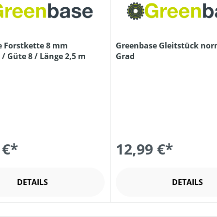
 Forstkette 8 mm
Greenbase Gleitstück nor
/ Güte 8 / Länge 2,5 m
Grad
 €*
12,99 €*
DETAILS
DETAILS