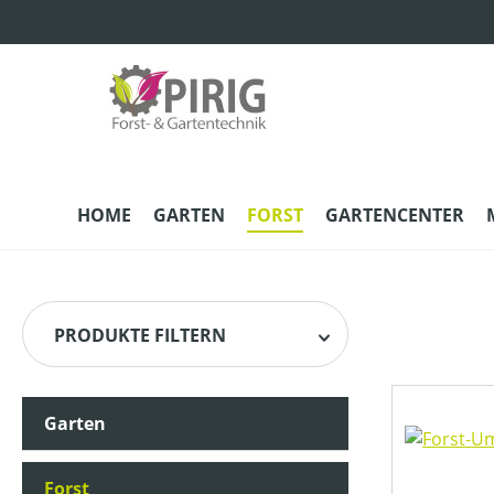
m Hauptinhalt springen
Zur Suche springen
Zur Hauptnavigation springen
HOME
GARTEN
FORST
GARTENCENTER
PRODUKTE FILTERN
Garten
HERSTELLER
Forst