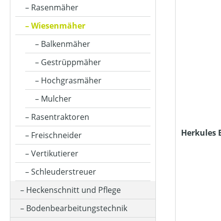
AUSWURFART
Rasenmäher
Wiesenmäher
BETRIEBSART
Balkenmäher
Gestrüppmäher
FAHRANTRIEBSART
Hochgrasmäher
Mulcher
FARBE (GERÄT)
Rasentraktoren
Herkules 
Freischneider
GESCHWINDIGKEIT MAX (IN KM/H)
Vertikutierer
Schleuderstreuer
HUBRAUM (IN CM³)
Heckenschnitt und Pflege
Bodenbearbeitungstechnik
KLASSIFIZIERUNG