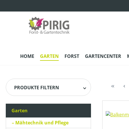
m Hauptinhalt springen
Zur Suche springen
Zur Hauptnavigation springen
HOME
GARTEN
FORST
GARTENCENTER
PRODUKTE FILTERN
Garten
HERSTELLER
Mähtechnik und Pflege