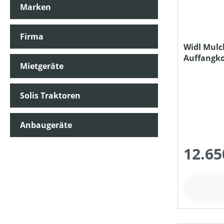
Marken
Firma
Widl Mulc
Auffangk
Mietgeräte
Solis Traktoren
Anbaugeräte
12.65