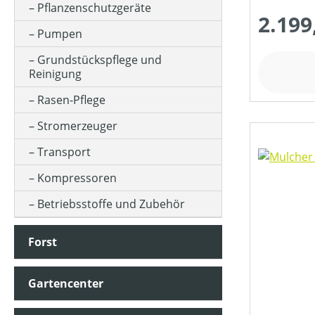
Pflanzenschutzgeräte
2.199
Pumpen
MESSERANZAHL
Grundstückspflege und
Reinigung
MOTORLEISTUNG (IN KW)
Rasen-Pflege
Stromerzeuger
MOTORTYP (HERSTELLERBEZEICHNUNG)
Transport
Kompressoren
MÄHWERKTYP
Betriebsstoffe und Zubehör
Forst
PREIS
Gartencenter