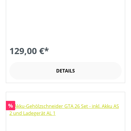
129,00 €*
DETAILS
Rabatt
%