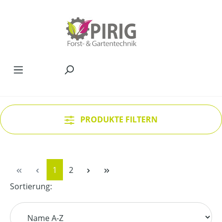
Zum Hauptinhalt springen
PRODUKTE FILTERN
Seite
Seite
1
2
Sortierung: