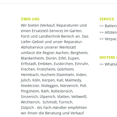
ÜBER UNS
SERVICE
Wir bieten (Verkauf, Reparaturen und
Batter
einen Ersatzteil-Service) im Garten,
Altöle
Forst und Landtechnik Bereich an. Das
Verpac
Liefer-Gebiet und unser Reparatur-
Abholservice unserer Werkstatt
umfasst die Region Aachen, Bergheim,
WEITERE 
Blankenheim, Düren, Eifel, Eupen,
Erftstadt, Embken, Euskirchen, Einruhr,
WhatsA
Frechen, Froitzheim, Golzheim,
Heimbach, Huchem-Stammeln, Inden,
Jülich, Köln, Kerpen, Kall, Malmedy,
Niederzier, Nideggen, Nörvenich, Poll,
Pingsheim, Rath, Rollesbroich,
Sinzenich, Ülpenich, Vlatten, Vettweiß,
Wichterich, Schmidt, Türnich,
Zülpich . Als Fach-Händler empfehlen
wir ihnen die Beratung und Verkauf