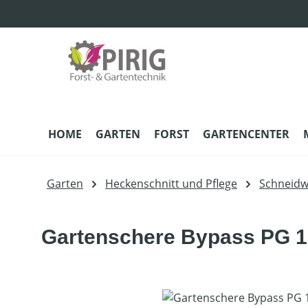
m Hauptinhalt springen
Zur Suche springen
Zur Hauptnavigation springen
HOME
GARTEN
FORST
GARTENCENTER
Garten
Heckenschnitt und Pflege
Schneidw
Gartenschere Bypass PG 1
Bildergalerie überspringen