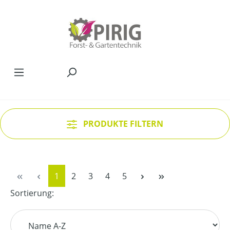
Zum Hauptinhalt springen
PRODUKTE FILTERN
Seite
Seite
Seite
Seite
Seite
1
2
3
4
5
Sortierung: