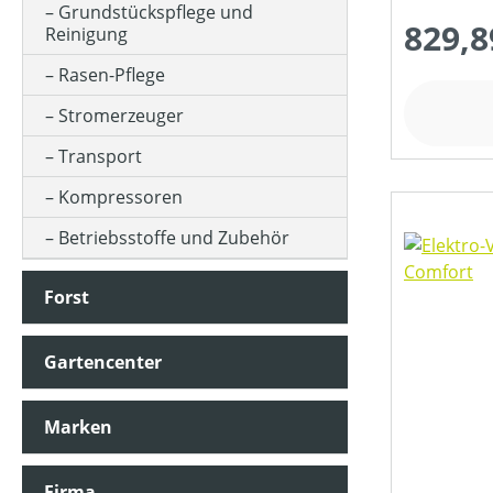
Grundstückspflege und
829,8
Reinigung
HUBRAUM (IN CM³)
Rasen-Pflege
Stromerzeuger
KLASSIFIZIERUNG
Transport
Kompressoren
MATERIALART
Betriebsstoffe und Zubehör
Forst
MESSERANZAHL
Gartencenter
MOTORLEISTUNG (IN PS)
Marken
MOTORLEISTUNG (IN UMDREHUNGEN/MIN)
Firma