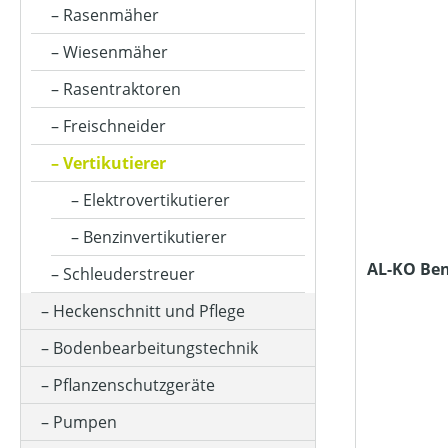
ARBEITSBREITE (IN CM)
Rasenmäher
Wiesenmäher
ARBEITSSTUFENANZAHL
Rasentraktoren
Freischneider
ARBEITSTIEFE (IN MM)
Vertikutierer
Elektrovertikutierer
BETRIEBSART
Benzinvertikutierer
AL-KO Ben
Schleuderstreuer
FANGSACKVOLUMEN MAX (IN L)
Heckenschnitt und Pflege
Bodenbearbeitungstechnik
FARBE (GERÄT)
Pflanzenschutzgeräte
Pumpen
FLÄCHENLEISTUNG MAX (IN M²)