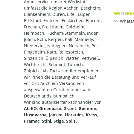
Abholservice unserer Werkstatt
umfasst die Region Aachen, Bergheim,
WEITERE 
Blankenheim, Düren, Eifel, Eupen,
Erftstadt, Embken, Euskirchen, Einruhr,
WhatsA
Frechen, Froitzheim, Golzheim,
Heimbach, Huchem-Stammeln, Inden,
Jülich, Köln, Kerpen, Kall, Malmedy,
Niederzier, Nideggen, Nörvenich, Poll,
Pingsheim, Rath, Rollesbroich,
Sinzenich, Ülpenich, Vlatten, Vettweiß,
Wichterich, Schmidt, Türnich,
Zülpich . Als Fach-Händler empfehlen
wir ihnen die Beratung und Verkauf
vor Ort. Auch ein Versand von
ausgewählten Geräten innerhalb
Deutschlands ist möglich.
Wir sind autorisierter Fachhändler von
AL-KO, Greenbase, Granit, Giemme,
Husqvarna, Jansen, Herkules, Kress,
Pramac, Stihl, Stiga, Solis.