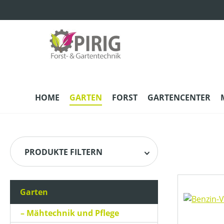
m Hauptinhalt springen
Zur Suche springen
Zur Hauptnavigation springen
HOME
GARTEN
FORST
GARTENCENTER
PRODUKTE FILTERN
Garten
HERSTELLER
Mähtechnik und Pflege