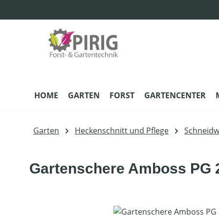
m Hauptinhalt springen
Zur Suche springen
Zur Hauptnavigation springen
HOME
GARTEN
FORST
GARTENCENTER
Garten
Heckenschnitt und Pflege
Schneidw
Gartenschere Amboss PG 
Bildergalerie überspringen