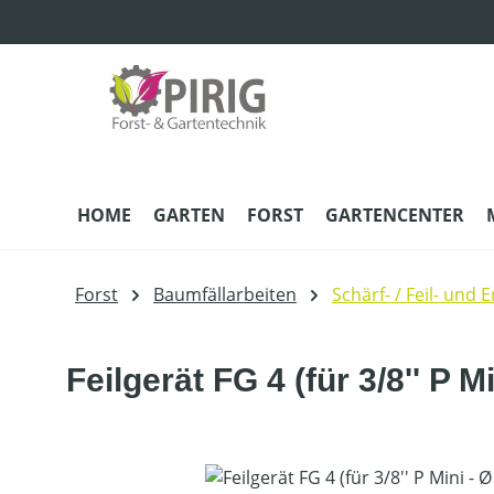
m Hauptinhalt springen
Zur Suche springen
Zur Hauptnavigation springen
HOME
GARTEN
FORST
GARTENCENTER
Forst
Baumfällarbeiten
Schärf- / Feil- und 
Feilgerät FG 4 (für 3/8'' P M
Bildergalerie überspringen