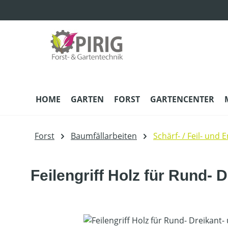
m Hauptinhalt springen
Zur Suche springen
Zur Hauptnavigation springen
HOME
GARTEN
FORST
GARTENCENTER
Forst
Baumfällarbeiten
Schärf- / Feil- und 
Feilengriff Holz für Rund- D
Bildergalerie überspringen