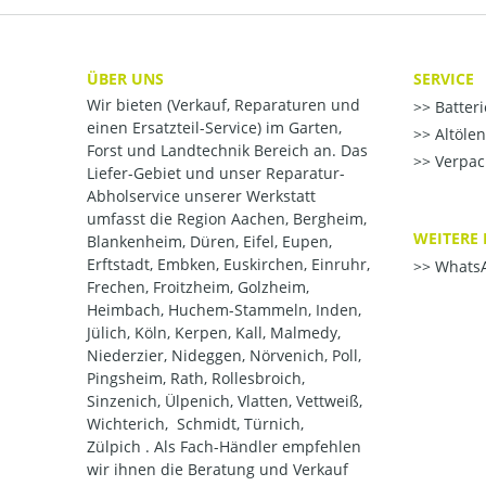
ÜBER UNS
SERVICE
Wir bieten (Verkauf, Reparaturen und
Batter
einen Ersatzteil-Service) im Garten,
Altöle
Forst und Landtechnik Bereich an. Das
Verpac
Liefer-Gebiet und unser Reparatur-
Abholservice unserer Werkstatt
umfasst die Region Aachen, Bergheim,
WEITERE 
Blankenheim, Düren, Eifel, Eupen,
Erftstadt, Embken, Euskirchen, Einruhr,
WhatsA
Frechen, Froitzheim, Golzheim,
Heimbach, Huchem-Stammeln, Inden,
Jülich, Köln, Kerpen, Kall, Malmedy,
Niederzier, Nideggen, Nörvenich, Poll,
Pingsheim, Rath, Rollesbroich,
Sinzenich, Ülpenich, Vlatten, Vettweiß,
Wichterich, Schmidt, Türnich,
Zülpich . Als Fach-Händler empfehlen
wir ihnen die Beratung und Verkauf