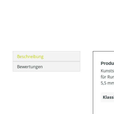
Beschreibung
Produ
Bewertungen
Kunsts
für Run
5,5 mm 
Klass