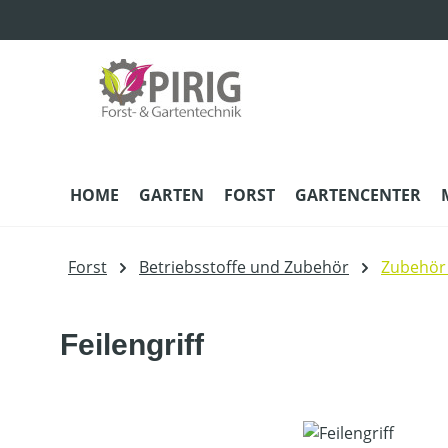
m Hauptinhalt springen
Zur Suche springen
Zur Hauptnavigation springen
HOME
GARTEN
FORST
GARTENCENTER
Forst
Betriebsstoffe und Zubehör
Zubehör
Feilengriff
Bildergalerie überspringen