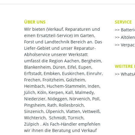
ÜBER UNS
SERVICE
Wir bieten (Verkauf, Reparaturen und
Batter
einen Ersatzteil-Service) im Garten,
Altöle
Forst und Landtechnik Bereich an. Das
Verpac
Liefer-Gebiet und unser Reparatur-
Abholservice unserer Werkstatt
umfasst die Region Aachen, Bergheim,
WEITERE 
Blankenheim, Düren, Eifel, Eupen,
Erftstadt, Embken, Euskirchen, Einruhr,
WhatsA
Frechen, Froitzheim, Golzheim,
Heimbach, Huchem-Stammeln, Inden,
Jülich, Köln, Kerpen, Kall, Malmedy,
Niederzier, Nideggen, Nörvenich, Poll,
Pingsheim, Rath, Rollesbroich,
Sinzenich, Ülpenich, Vlatten, Vettweiß,
Wichterich, Schmidt, Türnich,
Zülpich . Als Fach-Händler empfehlen
wir ihnen die Beratung und Verkauf