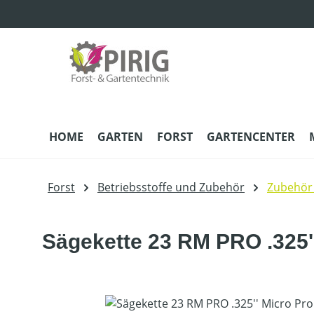
m Hauptinhalt springen
Zur Suche springen
Zur Hauptnavigation springen
HOME
GARTEN
FORST
GARTENCENTER
Forst
Betriebsstoffe und Zubehör
Zubehör
Sägekette 23 RM PRO .325'
Bildergalerie überspringen