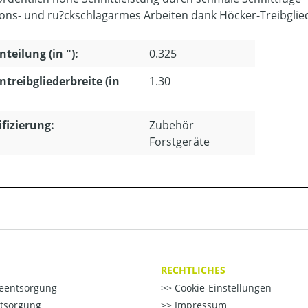
ions- und ru?ckschlagarmes Arbeiten dank Höcker-Treibglie
nteilung (in "):
0.325
ntreibgliederbreite (in
1.30
ifizierung:
Zubehör
Forstgeräte
RECHTLICHES
ieentsorgung
Cookie-Einstellungen
ntsorgung
Impressum