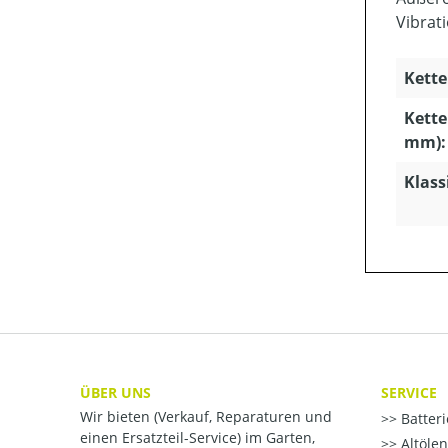
Vibrat
Kette
Kette
mm):
Klass
ÜBER UNS
SERVICE
Wir bieten (Verkauf, Reparaturen und
Batter
einen Ersatzteil-Service) im Garten,
Altöle