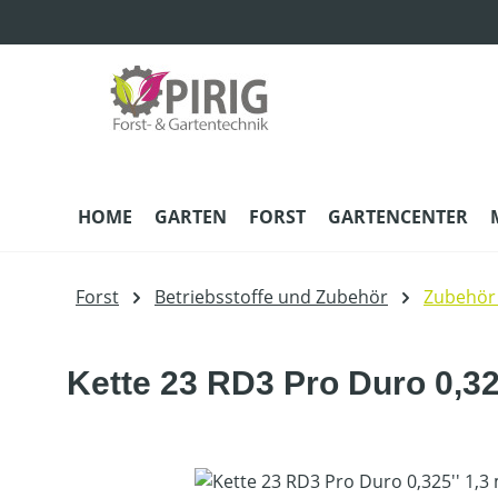
m Hauptinhalt springen
Zur Suche springen
Zur Hauptnavigation springen
HOME
GARTEN
FORST
GARTENCENTER
Forst
Betriebsstoffe und Zubehör
Zubehör
Kette 23 RD3 Pro Duro 0,32
Bildergalerie überspringen