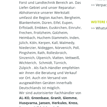
Forst und Landtechnik Bereich an. Das
Verpac
Liefer-Gebiet und unser Reparatur-
Abholservice unserer Werkstatt
umfasst die Region Aachen, Bergheim,
WEITERE 
Blankenheim, Düren, Eifel, Eupen,
Erftstadt, Embken, Euskirchen, Einruhr,
WhatsA
Frechen, Froitzheim, Golzheim,
Heimbach, Huchem-Stammeln, Inden,
Jülich, Köln, Kerpen, Kall, Malmedy,
Niederzier, Nideggen, Nörvenich, Poll,
Pingsheim, Rath, Rollesbroich,
Sinzenich, Ülpenich, Vlatten, Vettweiß,
Wichterich, Schmidt, Türnich,
Zülpich . Als Fach-Händler empfehlen
wir ihnen die Beratung und Verkauf
vor Ort. Auch ein Versand von
ausgewählten Geräten innerhalb
Deutschlands ist möglich.
Wir sind autorisierter Fachhändler von
AL-KO, Greenbase, Granit, Giemme,
Husqvarna, Jansen, Herkules, Kress,