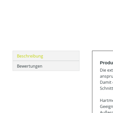
Beschreibung
Produ
Bewertungen
Die ex
anspru
Damit 
Schnit
Hartme
Geeign
Außero