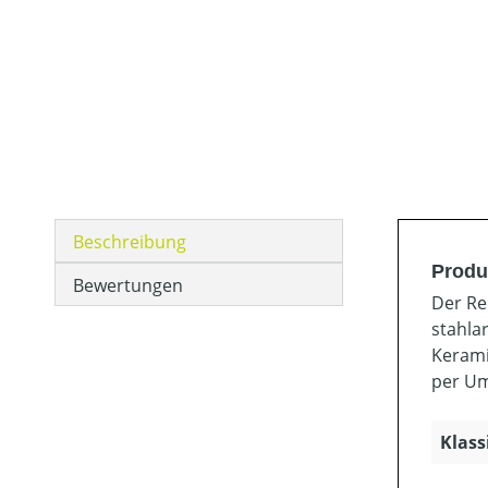
Beschreibung
Produ
Bewertungen
Der Re
stahla
Kerami
per Um
Klass