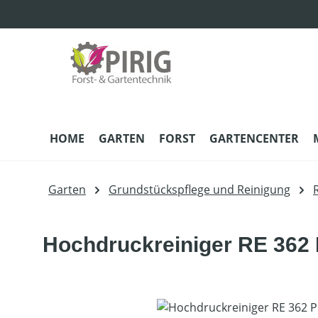
m Hauptinhalt springen
Zur Suche springen
Zur Hauptnavigation springen
HOME
GARTEN
FORST
GARTENCENTER
Garten
Grundstückspflege und Reinigung
Hochdruckreiniger RE 362
Bildergalerie überspringen