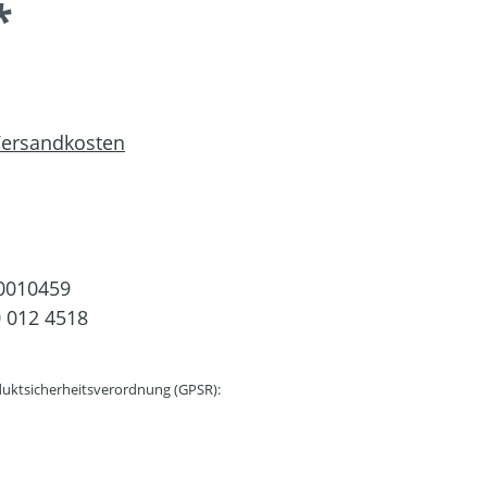
*
 Versandkosten
0010459
 012 4518
uktsicherheitsverordnung (GPSR):