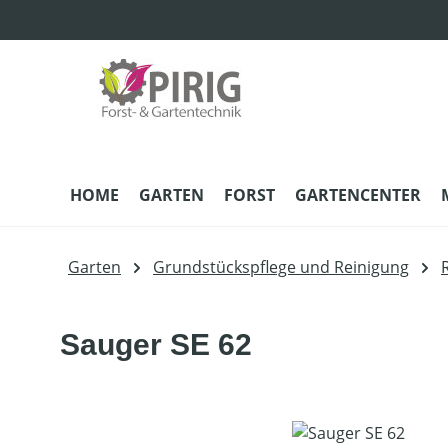
m Hauptinhalt springen
Zur Suche springen
Zur Hauptnavigation springen
HOME
GARTEN
FORST
GARTENCENTER
Garten
Grundstückspflege und Reinigung
Sauger SE 62
Bildergalerie überspringen