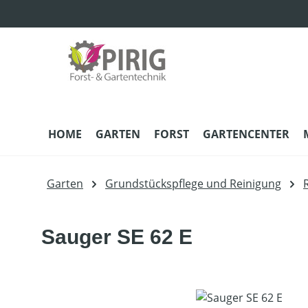
m Hauptinhalt springen
Zur Suche springen
Zur Hauptnavigation springen
HOME
GARTEN
FORST
GARTENCENTER
Garten
Grundstückspflege und Reinigung
Sauger SE 62 E
Bildergalerie überspringen