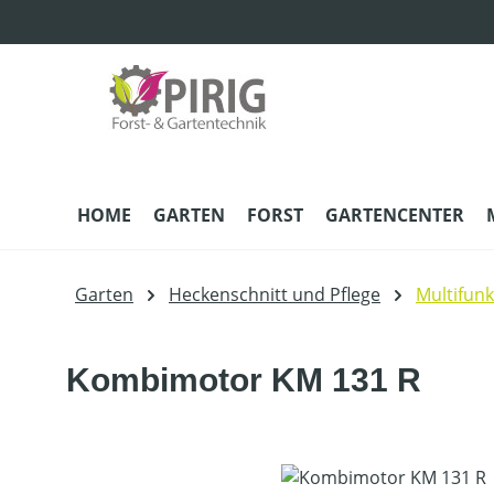
m Hauptinhalt springen
Zur Suche springen
Zur Hauptnavigation springen
HOME
GARTEN
FORST
GARTENCENTER
Garten
Heckenschnitt und Pflege
Multifun
Kombimotor KM 131 R
Bildergalerie überspringen