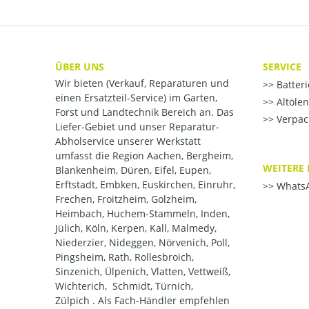
ÜBER UNS
SERVICE
Wir bieten (Verkauf, Reparaturen und
Batter
einen Ersatzteil-Service) im Garten,
Altöle
Forst und Landtechnik Bereich an. Das
Verpac
Liefer-Gebiet und unser Reparatur-
Abholservice unserer Werkstatt
umfasst die Region Aachen, Bergheim,
WEITERE 
Blankenheim, Düren, Eifel, Eupen,
Erftstadt, Embken, Euskirchen, Einruhr,
WhatsA
Frechen, Froitzheim, Golzheim,
Heimbach, Huchem-Stammeln, Inden,
Jülich, Köln, Kerpen, Kall, Malmedy,
Niederzier, Nideggen, Nörvenich, Poll,
Pingsheim, Rath, Rollesbroich,
Sinzenich, Ülpenich, Vlatten, Vettweiß,
Wichterich, Schmidt, Türnich,
Zülpich . Als Fach-Händler empfehlen