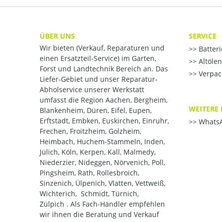
ÜBER UNS
SERVICE
Wir bieten (Verkauf, Reparaturen und
Batter
einen Ersatzteil-Service) im Garten,
Altöle
Forst und Landtechnik Bereich an. Das
Verpac
Liefer-Gebiet und unser Reparatur-
Abholservice unserer Werkstatt
umfasst die Region Aachen, Bergheim,
WEITERE 
Blankenheim, Düren, Eifel, Eupen,
Erftstadt, Embken, Euskirchen, Einruhr,
WhatsA
Frechen, Froitzheim, Golzheim,
Heimbach, Huchem-Stammeln, Inden,
Jülich, Köln, Kerpen, Kall, Malmedy,
Niederzier, Nideggen, Nörvenich, Poll,
Pingsheim, Rath, Rollesbroich,
Sinzenich, Ülpenich, Vlatten, Vettweiß,
Wichterich, Schmidt, Türnich,
Zülpich . Als Fach-Händler empfehlen
wir ihnen die Beratung und Verkauf