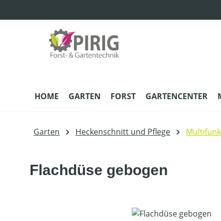
m Hauptinhalt springen
Zur Suche springen
Zur Hauptnavigation springen
HOME
GARTEN
FORST
GARTENCENTER
Garten
Heckenschnitt und Pflege
Multifun
Flachdüse gebogen
Bildergalerie überspringen