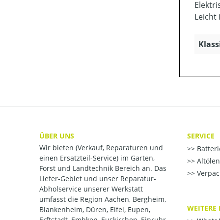
Elektr
Leicht
Klass
ÜBER UNS
SERVICE
Wir bieten (Verkauf, Reparaturen und
Batter
einen Ersatzteil-Service) im Garten,
Altöle
Forst und Landtechnik Bereich an. Das
Verpac
Liefer-Gebiet und unser Reparatur-
Abholservice unserer Werkstatt
umfasst die Region Aachen, Bergheim,
WEITERE 
Blankenheim, Düren, Eifel, Eupen,
Erftstadt, Embken, Euskirchen, Einruhr,