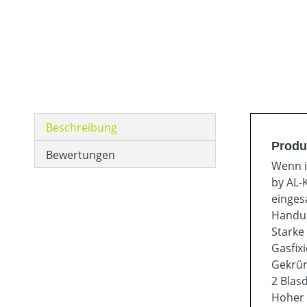
Beschreibung
Produ
Bewertungen
Wenn i
by AL-
einges
Handum
Starke
Gasfix
Gekrüm
2 Blas
Hoher 