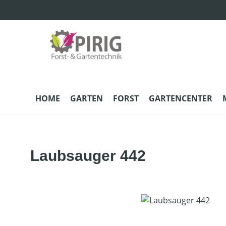
m Hauptinhalt springen
Zur Suche springen
Zur Hauptnavigation springen
HOME
GARTEN
FORST
GARTENCENTER
Laubsauger 442
Bildergalerie überspringen