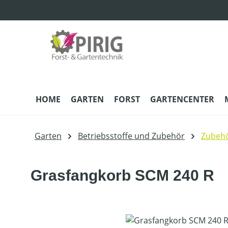
m Hauptinhalt springen
Zur Suche springen
Zur Hauptnavigation springen
HOME
GARTEN
FORST
GARTENCENTER
Garten
Betriebsstoffe und Zubehör
Zubeh
Grasfangkorb SCM 240 R
Bildergalerie überspringen