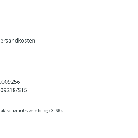
 Versandkosten
0009256
409218/S15
uktsicherheitsverordnung (GPSR):