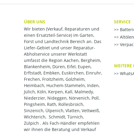
ÜBER UNS
SERVICE
Wir bieten (Verkauf, Reparaturen und
Batter
einen Ersatzteil-Service) im Garten,
Altöle
Forst und Landtechnik Bereich an. Das
Verpac
Liefer-Gebiet und unser Reparatur-
Abholservice unserer Werkstatt
umfasst die Region Aachen, Bergheim,
WEITERE 
Blankenheim, Düren, Eifel, Eupen,
Erftstadt, Embken, Euskirchen, Einruhr,
WhatsA
Frechen, Froitzheim, Golzheim,
Heimbach, Huchem-Stammeln, Inden,
Jülich, Köln, Kerpen, Kall, Malmedy,
Niederzier, Nideggen, Nörvenich, Poll,
Pingsheim, Rath, Rollesbroich,
Sinzenich, Ülpenich, Vlatten, Vettweiß,
Wichterich, Schmidt, Türnich,
Zülpich . Als Fach-Händler empfehlen
wir ihnen die Beratung und Verkauf