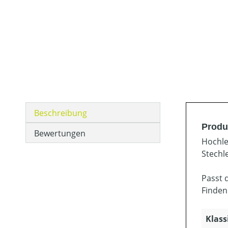
Beschreibung
Produ
Bewertungen
Hochle
Stechl
Passt 
Finden
Klass