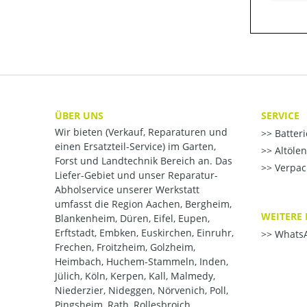
ÜBER UNS
SERVICE
Wir bieten (Verkauf, Reparaturen und
Batter
einen Ersatzteil-Service) im Garten,
Altöle
Forst und Landtechnik Bereich an. Das
Verpac
Liefer-Gebiet und unser Reparatur-
Abholservice unserer Werkstatt
umfasst die Region Aachen, Bergheim,
WEITERE 
Blankenheim, Düren, Eifel, Eupen,
Erftstadt, Embken, Euskirchen, Einruhr,
WhatsA
Frechen, Froitzheim, Golzheim,
Heimbach, Huchem-Stammeln, Inden,
Jülich, Köln, Kerpen, Kall, Malmedy,
Niederzier, Nideggen, Nörvenich, Poll,
Pingsheim, Rath, Rollesbroich,