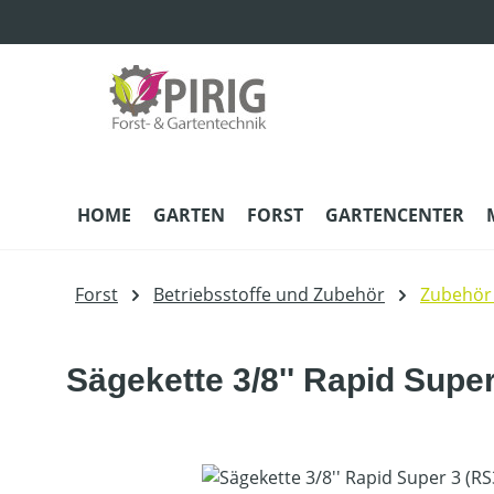
m Hauptinhalt springen
Zur Suche springen
Zur Hauptnavigation springen
HOME
GARTEN
FORST
GARTENCENTER
Forst
Betriebsstoffe und Zubehör
Zubehör
Sägekette 3/8'' Rapid Supe
Bildergalerie überspringen