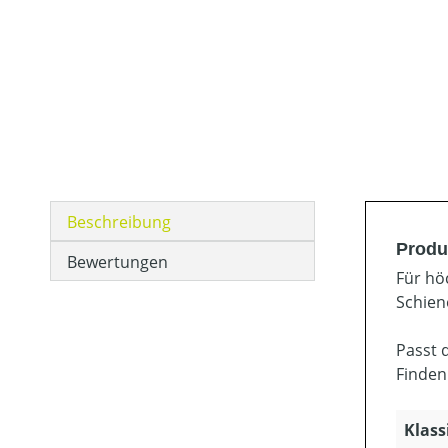
Beschreibung
Produ
Bewertungen
Für hö
Schien
Passt 
Finden
Klass