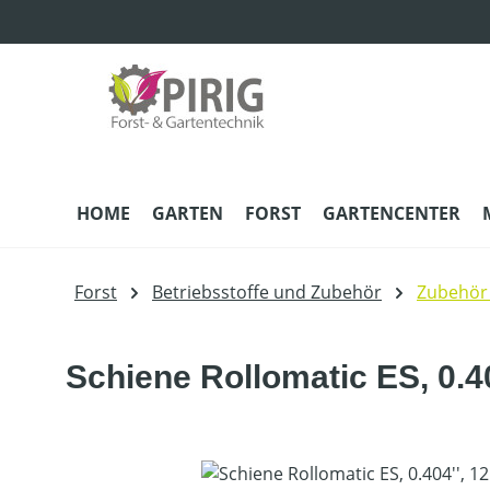
m Hauptinhalt springen
Zur Suche springen
Zur Hauptnavigation springen
HOME
GARTEN
FORST
GARTENCENTER
Forst
Betriebsstoffe und Zubehör
Zubehör
Schiene Rollomatic ES, 0.40
Bildergalerie überspringen