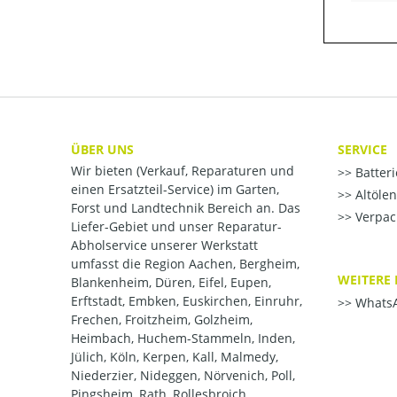
ÜBER UNS
SERVICE
Wir bieten (Verkauf, Reparaturen und
Batter
einen Ersatzteil-Service) im Garten,
Altöle
Forst und Landtechnik Bereich an. Das
Verpac
Liefer-Gebiet und unser Reparatur-
Abholservice unserer Werkstatt
umfasst die Region Aachen, Bergheim,
WEITERE 
Blankenheim, Düren, Eifel, Eupen,
Erftstadt, Embken, Euskirchen, Einruhr,
WhatsA
Frechen, Froitzheim, Golzheim,
Heimbach, Huchem-Stammeln, Inden,
Jülich, Köln, Kerpen, Kall, Malmedy,
Niederzier, Nideggen, Nörvenich, Poll,
Pingsheim, Rath, Rollesbroich,