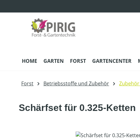
m Hauptinhalt springen
Zur Suche springen
Zur Hauptnavigation springen
HOME
GARTEN
FORST
GARTENCENTER
Forst
Betriebsstoffe und Zubehör
Zubehör
Schärfset für 0.325-Ketten
Bildergalerie überspringen