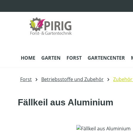
m Hauptinhalt springen
Zur Suche springen
Zur Hauptnavigation springen
HOME
GARTEN
FORST
GARTENCENTER
Forst
Betriebsstoffe und Zubehör
Zubehör 
Fällkeil aus Aluminium
Bildergalerie überspringen