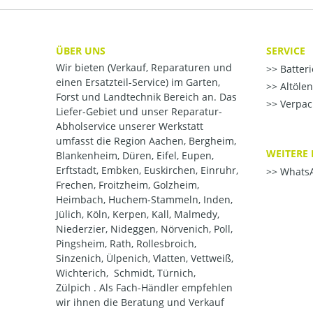
ÜBER UNS
SERVICE
Wir bieten (Verkauf, Reparaturen und
Batter
einen Ersatzteil-Service) im Garten,
Altöle
Forst und Landtechnik Bereich an. Das
Verpac
Liefer-Gebiet und unser Reparatur-
Abholservice unserer Werkstatt
umfasst die Region Aachen, Bergheim,
WEITERE 
Blankenheim, Düren, Eifel, Eupen,
Erftstadt, Embken, Euskirchen, Einruhr,
WhatsA
Frechen, Froitzheim, Golzheim,
Heimbach, Huchem-Stammeln, Inden,
Jülich, Köln, Kerpen, Kall, Malmedy,
Niederzier, Nideggen, Nörvenich, Poll,
Pingsheim, Rath, Rollesbroich,
Sinzenich, Ülpenich, Vlatten, Vettweiß,
Wichterich, Schmidt, Türnich,
Zülpich . Als Fach-Händler empfehlen
wir ihnen die Beratung und Verkauf