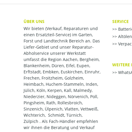
ÜBER UNS
SERVICE
Wir bieten (Verkauf, Reparaturen und
Batter
einen Ersatzteil-Service) im Garten,
Altöle
Forst und Landtechnik Bereich an. Das
Verpac
Liefer-Gebiet und unser Reparatur-
Abholservice unserer Werkstatt
umfasst die Region Aachen, Bergheim,
WEITERE 
Blankenheim, Düren, Eifel, Eupen,
Erftstadt, Embken, Euskirchen, Einruhr,
WhatsA
Frechen, Froitzheim, Golzheim,
Heimbach, Huchem-Stammeln, Inden,
Jülich, Köln, Kerpen, Kall, Malmedy,
Niederzier, Nideggen, Nörvenich, Poll,
Pingsheim, Rath, Rollesbroich,
Sinzenich, Ülpenich, Vlatten, Vettweiß,
Wichterich, Schmidt, Türnich,
Zülpich . Als Fach-Händler empfehlen
wir ihnen die Beratung und Verkauf