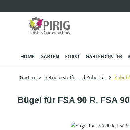
m Hauptinhalt springen
Zur Suche springen
Zur Hauptnavigation springen
HOME
GARTEN
FORST
GARTENCENTER
Garten
Betriebsstoffe und Zubehör
Zubehö
Bügel für FSA 90 R, FSA 90
Bildergalerie überspringen