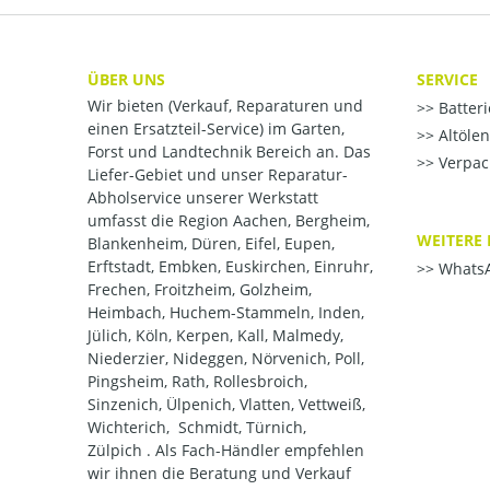
ÜBER UNS
SERVICE
Wir bieten (Verkauf, Reparaturen und
Batter
einen Ersatzteil-Service) im Garten,
Altöle
Forst und Landtechnik Bereich an. Das
Verpac
Liefer-Gebiet und unser Reparatur-
Abholservice unserer Werkstatt
umfasst die Region Aachen, Bergheim,
WEITERE 
Blankenheim, Düren, Eifel, Eupen,
Erftstadt, Embken, Euskirchen, Einruhr,
WhatsA
Frechen, Froitzheim, Golzheim,
Heimbach, Huchem-Stammeln, Inden,
Jülich, Köln, Kerpen, Kall, Malmedy,
Niederzier, Nideggen, Nörvenich, Poll,
Pingsheim, Rath, Rollesbroich,
Sinzenich, Ülpenich, Vlatten, Vettweiß,
Wichterich, Schmidt, Türnich,
Zülpich . Als Fach-Händler empfehlen
wir ihnen die Beratung und Verkauf