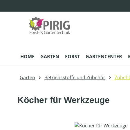
m Hauptinhalt springen
Zur Suche springen
Zur Hauptnavigation springen
HOME
GARTEN
FORST
GARTENCENTER
Garten
Betriebsstoffe und Zubehör
Zubehö
Köcher für Werkzeuge
Bildergalerie überspringen