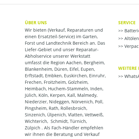
ÜBER UNS
SERVICE
Wir bieten (Verkauf, Reparaturen und
Batter
einen Ersatzteil-Service) im Garten,
Altöle
Forst und Landtechnik Bereich an. Das
Verpac
Liefer-Gebiet und unser Reparatur-
Abholservice unserer Werkstatt
umfasst die Region Aachen, Bergheim,
WEITERE 
Blankenheim, Düren, Eifel, Eupen,
Erftstadt, Embken, Euskirchen, Einruhr,
WhatsA
Frechen, Froitzheim, Golzheim,
Heimbach, Huchem-Stammeln, Inden,
Jülich, Köln, Kerpen, Kall, Malmedy,
Niederzier, Nideggen, Nörvenich, Poll,
Pingsheim, Rath, Rollesbroich,
Sinzenich, Ülpenich, Vlatten, Vettweiß,
Wichterich, Schmidt, Türnich,
Zülpich . Als Fach-Händler empfehlen
wir ihnen die Beratung und Verkauf