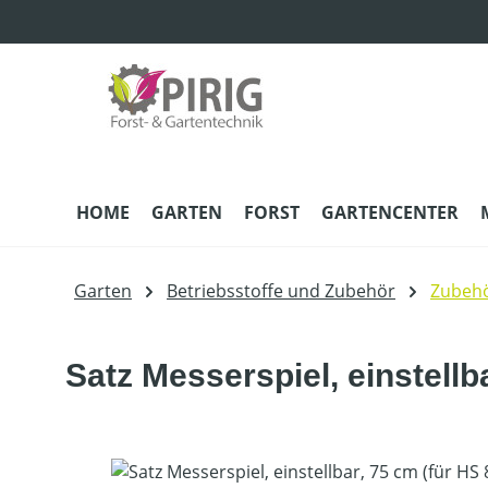
m Hauptinhalt springen
Zur Suche springen
Zur Hauptnavigation springen
HOME
GARTEN
FORST
GARTENCENTER
Garten
Betriebsstoffe und Zubehör
Zubeh
Satz Messerspiel, einstellb
Bildergalerie überspringen