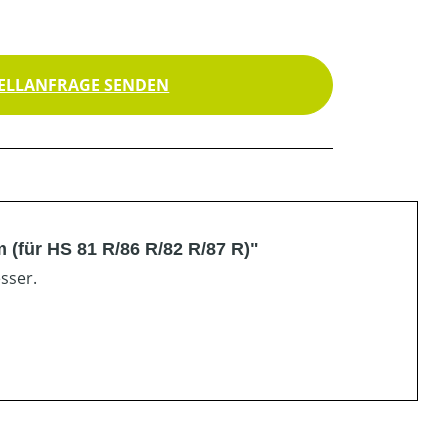
ELLANFRAGE SENDEN
m (für HS 81 R/86 R/82 R/87 R)"
sser.