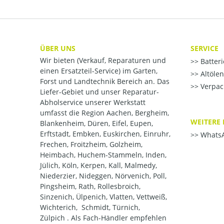
ÜBER UNS
SERVICE
Wir bieten (Verkauf, Reparaturen und
Batter
einen Ersatzteil-Service) im Garten,
Altöle
Forst und Landtechnik Bereich an. Das
Verpac
Liefer-Gebiet und unser Reparatur-
Abholservice unserer Werkstatt
umfasst die Region Aachen, Bergheim,
WEITERE 
Blankenheim, Düren, Eifel, Eupen,
Erftstadt, Embken, Euskirchen, Einruhr,
WhatsA
Frechen, Froitzheim, Golzheim,
Heimbach, Huchem-Stammeln, Inden,
Jülich, Köln, Kerpen, Kall, Malmedy,
Niederzier, Nideggen, Nörvenich, Poll,
Pingsheim, Rath, Rollesbroich,
Sinzenich, Ülpenich, Vlatten, Vettweiß,
Wichterich, Schmidt, Türnich,
Zülpich . Als Fach-Händler empfehlen