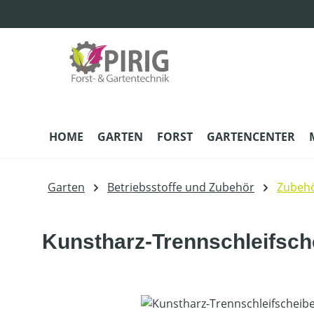
m Hauptinhalt springen
Zur Suche springen
Zur Hauptnavigation springen
HOME
GARTEN
FORST
GARTENCENTER
Garten
Betriebsstoffe und Zubehör
Zubehö
Kunstharz-Trennschleifsche
Bildergalerie überspringen