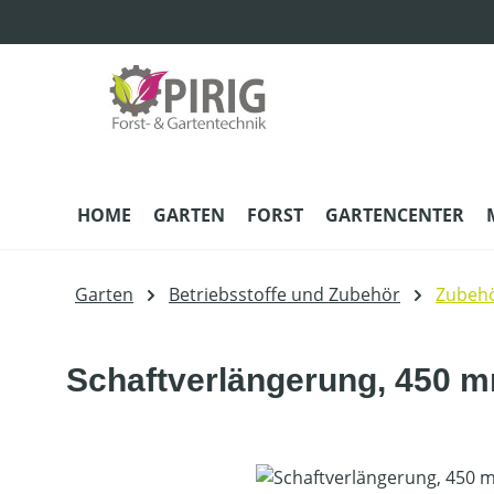
m Hauptinhalt springen
Zur Suche springen
Zur Hauptnavigation springen
HOME
GARTEN
FORST
GARTENCENTER
Garten
Betriebsstoffe und Zubehör
Zubehö
Schaftverlängerung, 450 
Bildergalerie überspringen