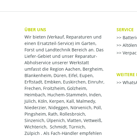
ÜBER UNS
SERVICE
Wir bieten (Verkauf, Reparaturen und
Batter
einen Ersatzteil-Service) im Garten,
Altöle
Forst und Landtechnik Bereich an. Das
Verpac
Liefer-Gebiet und unser Reparatur-
Abholservice unserer Werkstatt
umfasst die Region Aachen, Bergheim,
WEITERE 
Blankenheim, Düren, Eifel, Eupen,
Erftstadt, Embken, Euskirchen, Einruhr,
WhatsA
Frechen, Froitzheim, Golzheim,
Heimbach, Huchem-Stammeln, Inden,
Jülich, Köln, Kerpen, Kall, Malmedy,
Niederzier, Nideggen, Nörvenich, Poll,
Pingsheim, Rath, Rollesbroich,
Sinzenich, Ülpenich, Vlatten, Vettweiß,
Wichterich, Schmidt, Türnich,
Zülpich . Als Fach-Händler empfehlen