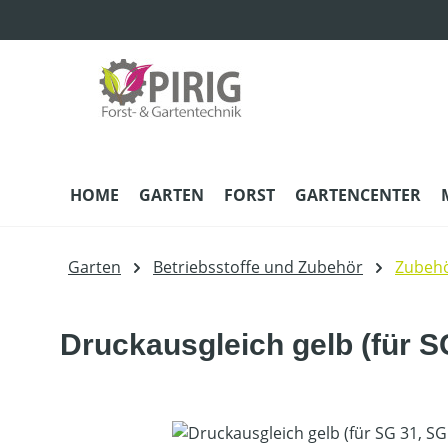
m Hauptinhalt springen
Zur Suche springen
Zur Hauptnavigation springen
HOME
GARTEN
FORST
GARTENCENTER
Garten
Betriebsstoffe und Zubehör
Zubehö
Druckausgleich gelb (für S
Bildergalerie überspringen