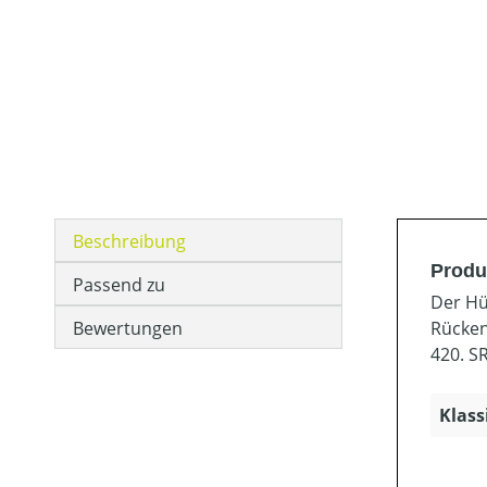
Beschreibung
Produ
Passend zu
Der Hü
Bewertungen
Rücken
420. SR
Klass