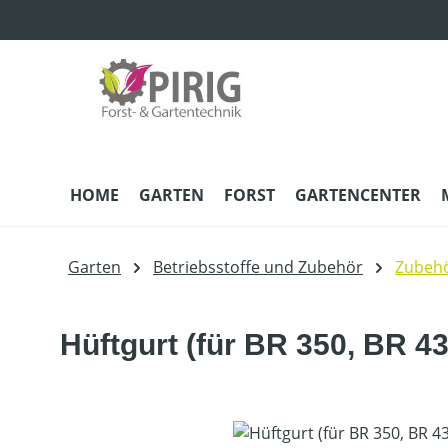
m Hauptinhalt springen
Zur Suche springen
Zur Hauptnavigation springen
HOME
GARTEN
FORST
GARTENCENTER
Garten
Betriebsstoffe und Zubehör
Zubehö
Hüftgurt (für BR 350, BR 43
Bildergalerie überspringen