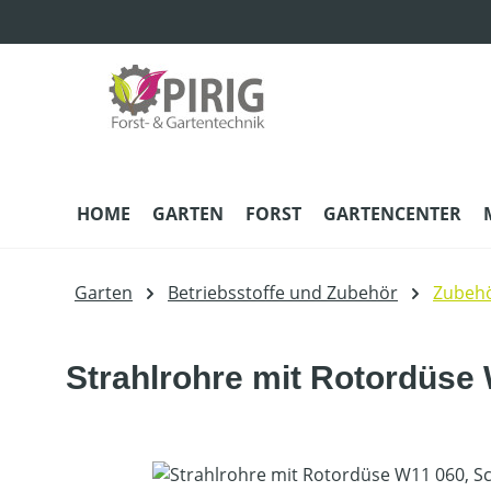
m Hauptinhalt springen
Zur Suche springen
Zur Hauptnavigation springen
HOME
GARTEN
FORST
GARTENCENTER
Garten
Betriebsstoffe und Zubehör
Zubehö
Strahlrohre mit Rotordüse
Bildergalerie überspringen