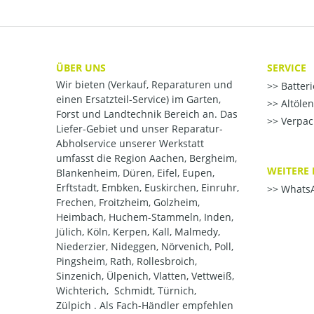
ÜBER UNS
SERVICE
Wir bieten (Verkauf, Reparaturen und
Batter
einen Ersatzteil-Service) im Garten,
Altöle
Forst und Landtechnik Bereich an. Das
Verpac
Liefer-Gebiet und unser Reparatur-
Abholservice unserer Werkstatt
umfasst die Region Aachen, Bergheim,
WEITERE 
Blankenheim, Düren, Eifel, Eupen,
Erftstadt, Embken, Euskirchen, Einruhr,
WhatsA
Frechen, Froitzheim, Golzheim,
Heimbach, Huchem-Stammeln, Inden,
Jülich, Köln, Kerpen, Kall, Malmedy,
Niederzier, Nideggen, Nörvenich, Poll,
Pingsheim, Rath, Rollesbroich,
Sinzenich, Ülpenich, Vlatten, Vettweiß,
Wichterich, Schmidt, Türnich,
Zülpich . Als Fach-Händler empfehlen