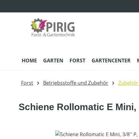
m Hauptinhalt springen
Zur Suche springen
Zur Hauptnavigation springen
HOME
GARTEN
FORST
GARTENCENTER
Forst
Betriebsstoffe und Zubehör
Zubehör
Schiene Rollomatic E Mini, 3
Bildergalerie überspringen