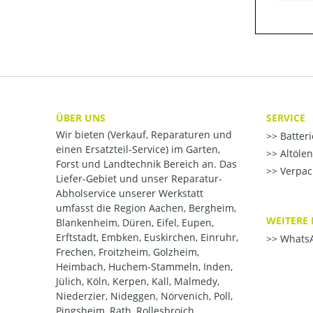
ÜBER UNS
SERVICE
Wir bieten (Verkauf, Reparaturen und
Batter
einen Ersatzteil-Service) im Garten,
Altöle
Forst und Landtechnik Bereich an. Das
Verpac
Liefer-Gebiet und unser Reparatur-
Abholservice unserer Werkstatt
umfasst die Region Aachen, Bergheim,
WEITERE 
Blankenheim, Düren, Eifel, Eupen,
Erftstadt, Embken, Euskirchen, Einruhr,
WhatsA
Frechen, Froitzheim, Golzheim,
Heimbach, Huchem-Stammeln, Inden,
Jülich, Köln, Kerpen, Kall, Malmedy,
Niederzier, Nideggen, Nörvenich, Poll,
Pingsheim, Rath, Rollesbroich,