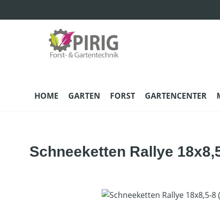
m Hauptinhalt springen
Zur Suche springen
Zur Hauptnavigation springen
HOME
GARTEN
FORST
GARTENCENTER
Schneeketten Rallye 18x8,5
Bildergalerie überspringen