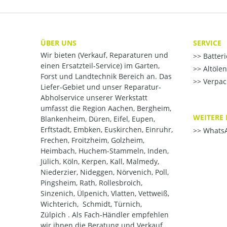
ÜBER UNS
SERVICE
Wir bieten (Verkauf, Reparaturen und
Batter
einen Ersatzteil-Service) im Garten,
Altöle
Forst und Landtechnik Bereich an. Das
Verpac
Liefer-Gebiet und unser Reparatur-
Abholservice unserer Werkstatt
umfasst die Region Aachen, Bergheim,
WEITERE 
Blankenheim, Düren, Eifel, Eupen,
Erftstadt, Embken, Euskirchen, Einruhr,
WhatsA
Frechen, Froitzheim, Golzheim,
Heimbach, Huchem-Stammeln, Inden,
Jülich, Köln, Kerpen, Kall, Malmedy,
Niederzier, Nideggen, Nörvenich, Poll,
Pingsheim, Rath, Rollesbroich,
Sinzenich, Ülpenich, Vlatten, Vettweiß,
Wichterich, Schmidt, Türnich,
Zülpich . Als Fach-Händler empfehlen
wir ihnen die Beratung und Verkauf