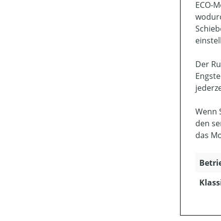
ECO-Mo
wodurc
Schieb
einstel
Der Ru
Engste
jederz
Wenn S
den se
das Mo
Betri
Klass