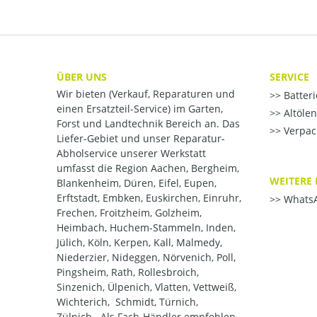
ÜBER UNS
SERVICE
Wir bieten (Verkauf, Reparaturen und
Batter
einen Ersatzteil-Service) im Garten,
Altöle
Forst und Landtechnik Bereich an. Das
Verpac
Liefer-Gebiet und unser Reparatur-
Abholservice unserer Werkstatt
umfasst die Region Aachen, Bergheim,
WEITERE 
Blankenheim, Düren, Eifel, Eupen,
Erftstadt, Embken, Euskirchen, Einruhr,
WhatsA
Frechen, Froitzheim, Golzheim,
Heimbach, Huchem-Stammeln, Inden,
Jülich, Köln, Kerpen, Kall, Malmedy,
Niederzier, Nideggen, Nörvenich, Poll,
Pingsheim, Rath, Rollesbroich,
Sinzenich, Ülpenich, Vlatten, Vettweiß,
Wichterich, Schmidt, Türnich,
Zülpich . Als Fach-Händler empfehlen