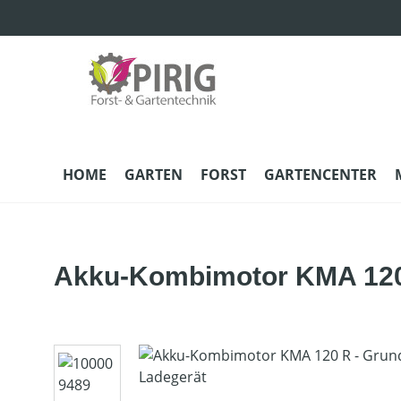
m Hauptinhalt springen
Zur Suche springen
Zur Hauptnavigation springen
HOME
GARTEN
FORST
GARTENCENTER
Akku-Kombimotor KMA 120 
Bildergalerie überspringen