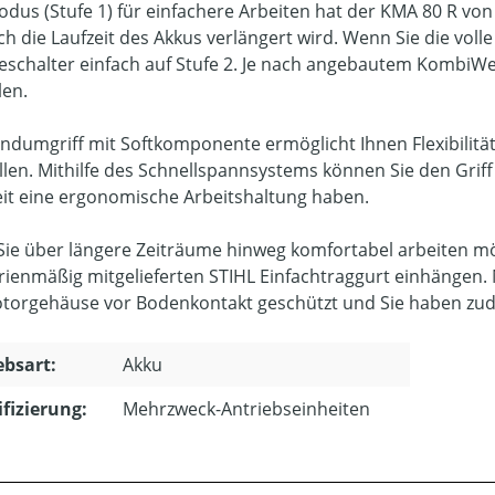
dus (Stufe 1) für einfachere Arbeiten hat der KMA 80 R von
h die Laufzeit des Akkus verlängert wird. Wenn Sie die voll
eschalter einfach auf Stufe 2. Je nach angebautem KombiWe
len.
ndumgriff mit Softkomponente ermöglicht Ihnen Flexibilität
llen. Mithilfe des Schnellspannsystems können Sie den Grif
eit eine ergonomische Arbeitshaltung haben.
ie über längere Zeiträume hinweg komfortabel arbeiten m
rienmäßig mitgelieferten STIHL Einfachtraggurt einhängen. 
torgehäuse vor Bodenkontakt geschützt und Sie haben zudem
ebsart:
Akku
ifizierung:
Mehrzweck-Antriebseinheiten