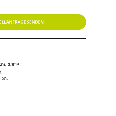
ELLANFRAGE SENDEN
m, 3/8''P"
n.
ion.