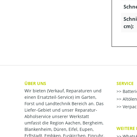
Schn
Schni
cm):
ÜBER UNS
SERVICE
Wir bieten (Verkauf, Reparaturen und
Batter
einen Ersatzteil-Service) im Garten,
Altöle
Forst und Landtechnik Bereich an. Das
Verpac
Liefer-Gebiet und unser Reparatur-
Abholservice unserer Werkstatt
umfasst die Region Aachen, Bergheim,
WEITERE 
Blankenheim, Düren, Eifel, Eupen,
Erftstadt, Embken, Euskirchen, Einruhr,
WhatsA