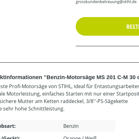
grosskundenbetreuung@stihl.de
BEST
ktinformationen "Benzin-Motorsäge MS 201 C-M 30 c
este Profi-Motorsäge von STIHL, ideal für Entastungsarbeite
le Motorleistung, einfaches Starten mit nur einer Startposit
rsichere Mutter am Ketten raddeckel, 3/8''-PS-Sägekette
e sehr hohe Schnittleistung.
ebsart:
Benzin
 (Gerät):
Orange / Weiß