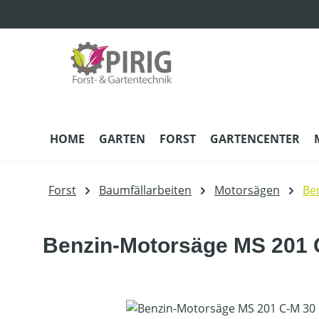
m Hauptinhalt springen
Zur Suche springen
Zur Hauptnavigation springen
HOME
GARTEN
FORST
GARTENCENTER
Forst
Baumfällarbeiten
Motorsägen
Be
Benzin-Motorsäge MS 201 C
Bildergalerie überspringen