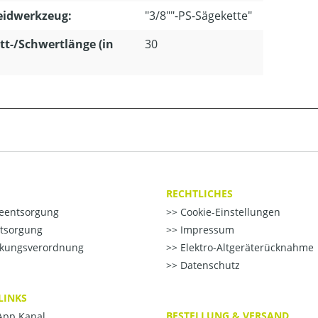
eidwerkzeug:
"3/8""-PS-Sägekette"
tt-/Schwertlänge (in
30
RECHTLICHES
ieentsorgung
Cookie-Einstellungen
ntsorgung
Impressum
kungsverordnung
Elektro-Altgeräterücknahme
Datenschutz
LINKS
BESTELLUNG & VERSAND
pp Kanal