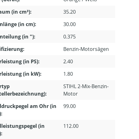
um (in cm³):
35.20
nlänge (in cm):
30.00
nteilung (in "):
0.375
ifizierung:
Benzin-Motorsägen
leistung (in PS):
2.40
leistung (in kW):
1.80
rtyp
STIHL 2-Mix-Benzin-
tellerbezeichnung):
Motor
ldruckpegel am Ohr (in
99.00
):
lleistungspegel (in
112.00
):