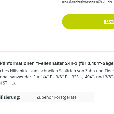
grosskundenbetreuung@stihl.de
BEST
tinformationen "Feilenhalter 2-in-1 (für 0.404''-Säge
sches Hilfsmittel zum schnellen Schärfen von Zahn und Tiefe
heitsanwender. Für 1/4'' P-, 3/8'' P-, .325''-, .404''- und 3/8
i STIHL).
ifizierung:
Zubehör Forstgeräte