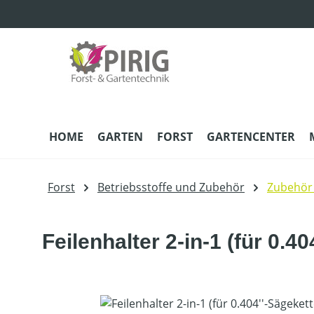
m Hauptinhalt springen
Zur Suche springen
Zur Hauptnavigation springen
HOME
GARTEN
FORST
GARTENCENTER
Forst
Betriebsstoffe und Zubehör
Zubehör
Feilenhalter 2-in-1 (für 0.4
Bildergalerie überspringen