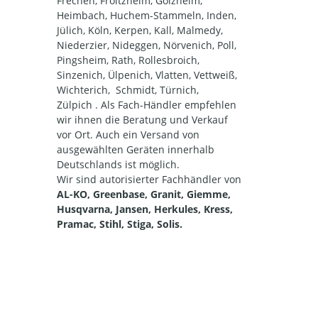
Frechen, Froitzheim, Golzheim,
Heimbach, Huchem-Stammeln, Inden,
Jülich, Köln, Kerpen, Kall, Malmedy,
Niederzier, Nideggen, Nörvenich, Poll,
Pingsheim, Rath, Rollesbroich,
Sinzenich, Ülpenich, Vlatten, Vettweiß,
Wichterich, Schmidt, Türnich,
Zülpich . Als Fach-Händler empfehlen
wir ihnen die Beratung und Verkauf
vor Ort. Auch ein Versand von
ausgewählten Geräten innerhalb
Deutschlands ist möglich.
Wir sind autorisierter Fachhändler von
AL-KO, Greenbase, Granit, Giemme,
Husqvarna, Jansen, Herkules, Kress,
Pramac, Stihl, Stiga, Solis.