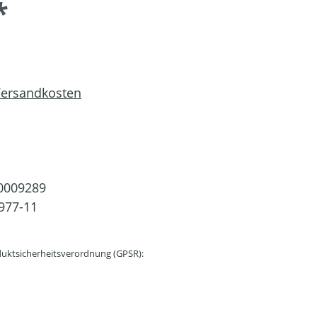
*
 Versandkosten
0009289
977-11
uktsicherheitsverordnung (GPSR):