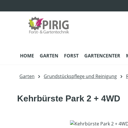
m Hauptinhalt springen
Zur Suche springen
Zur Hauptnavigation springen
HOME
GARTEN
FORST
GARTENCENTER
Garten
Grundstückspflege und Reinigung
Kehrbürste Park 2 + 4WD
Bildergalerie überspringen