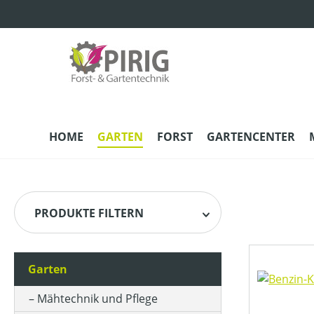
m Hauptinhalt springen
Zur Suche springen
Zur Hauptnavigation springen
HOME
GARTEN
FORST
GARTENCENTER
PRODUKTE FILTERN
Garten
HERSTELLER
Mähtechnik und Pflege