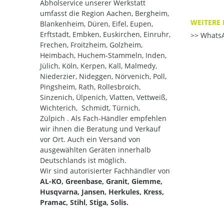
Abholservice unserer Werkstatt
umfasst die Region Aachen, Bergheim,
WEITERE 
Blankenheim, Düren, Eifel, Eupen,
Erftstadt, Embken, Euskirchen, Einruhr,
WhatsA
Frechen, Froitzheim, Golzheim,
Heimbach, Huchem-Stammeln, Inden,
Jülich, Köln, Kerpen, Kall, Malmedy,
Niederzier, Nideggen, Nörvenich, Poll,
Pingsheim, Rath, Rollesbroich,
Sinzenich, Ülpenich, Vlatten, Vettweiß,
Wichterich, Schmidt, Türnich,
Zülpich . Als Fach-Händler empfehlen
wir ihnen die Beratung und Verkauf
vor Ort. Auch ein Versand von
ausgewählten Geräten innerhalb
Deutschlands ist möglich.
Wir sind autorisierter Fachhändler von
AL-KO, Greenbase, Granit, Giemme,
Husqvarna, Jansen, Herkules, Kress,
Pramac, Stihl, Stiga, Solis.