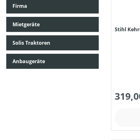
Firma
TREIBSTOFFTANKGRÖSSE (IN L)
Mietgeräte
Stihl Keh
PREIS
Solis Traktoren
Anbaugeräte
319,0