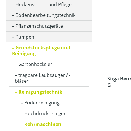
ARBEITSBREITE (IN CM)
Heckenschnitt und Pflege
Bodenbearbeitungstechnik
ARBEITSSTUFENANZAHL
Pflanzenschutzgeräte
Pumpen
BETRIEBSART
Grundstückspflege und
Reinigung
Gartenhäcksler
FAHRANTRIEBSART
tragbare Laubsauger / -
Stiga Ben
bläser
G
FANGSACKVOLUMEN MAX (IN L)
Reinigungstechnik
Bodenreinigung
FARBE (GERÄT)
Hochdruckreiniger
Kehrmaschinen
HUBRAUM (IN CM³)