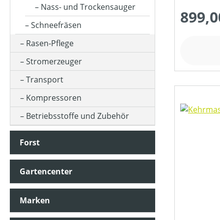
Nass- und Trockensauger
899,0
Schneefräsen
KLASSIFIZIERUNG
Rasen-Pflege
Stromerzeuger
MOTORLEISTUNG (IN UMDREHUNGEN/MIN)
Transport
Kompressoren
MOTORLEISTUNG (IN KW)
Betriebsstoffe und Zubehör
MOTORTYP (HERSTELLERBEZEICHNUNG)
Forst
Gartencenter
SCHALLDRUCKPEGEL AM OHR (IN DB(A))
Marken
SCHALLLEISTUNGSPEGEL (IN DB(A))