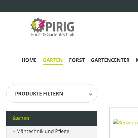
m Hauptinhalt springen
Zur Suche springen
Zur Hauptnavigation springen
HOME
GARTEN
FORST
GARTENCENTER
PRODUKTE FILTERN
Garten
HERSTELLER
Mähtechnik und Pflege