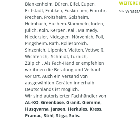
WEITERE 
Blankenheim, Düren, Eifel, Eupen,
Erftstadt, Embken, Euskirchen, Einruhr,
WhatsA
Frechen, Froitzheim, Golzheim,
Heimbach, Huchem-Stammeln, Inden,
Jülich, Köln, Kerpen, Kall, Malmedy,
Niederzier, Nideggen, Nörvenich, Poll,
Pingsheim, Rath, Rollesbroich,
Sinzenich, Ülpenich, Vlatten, Vettweiß,
Wichterich, Schmidt, Türnich,
Zülpich . Als Fach-Händler empfehlen
wir ihnen die Beratung und Verkauf
vor Ort. Auch ein Versand von
ausgewählten Geräten innerhalb
Deutschlands ist möglich.
Wir sind autorisierter Fachhändler von
AL-KO, Greenbase, Granit, Giemme,
Husqvarna, Jansen, Herkules, Kress,
Pramac, Stihl, Stiga, Solis.