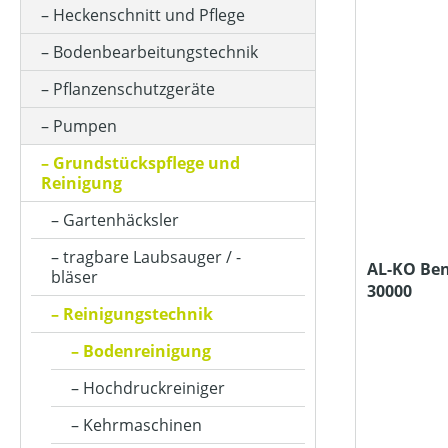
KLASSIFIZIERUNG
Heckenschnitt und Pflege
Bodenbearbeitungstechnik
PREIS
Pflanzenschutzgeräte
Pumpen
Grundstückspflege und
Reinigung
Gartenhäcksler
tragbare Laubsauger / -
AL-KO Be
bläser
30000
Reinigungstechnik
Bodenreinigung
Hochdruckreiniger
Kehrmaschinen