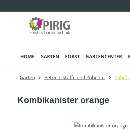
m Hauptinhalt springen
Zur Suche springen
Zur Hauptnavigation springen
HOME
GARTEN
FORST
GARTENCENTER
Garten
Betriebsstoffe und Zubehör
Zubehö
Kombikanister orange
Bildergalerie überspringen