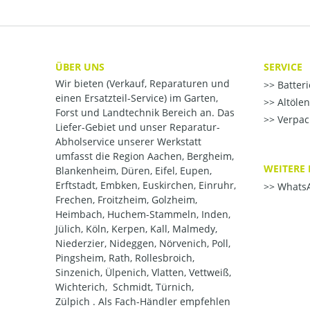
ÜBER UNS
SERVICE
Wir bieten (Verkauf, Reparaturen und
Batter
einen Ersatzteil-Service) im Garten,
Altöle
Forst und Landtechnik Bereich an. Das
Verpac
Liefer-Gebiet und unser Reparatur-
Abholservice unserer Werkstatt
umfasst die Region Aachen, Bergheim,
WEITERE 
Blankenheim, Düren, Eifel, Eupen,
Erftstadt, Embken, Euskirchen, Einruhr,
WhatsA
Frechen, Froitzheim, Golzheim,
Heimbach, Huchem-Stammeln, Inden,
Jülich, Köln, Kerpen, Kall, Malmedy,
Niederzier, Nideggen, Nörvenich, Poll,
Pingsheim, Rath, Rollesbroich,
Sinzenich, Ülpenich, Vlatten, Vettweiß,
Wichterich, Schmidt, Türnich,
Zülpich . Als Fach-Händler empfehlen