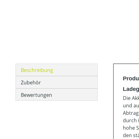
Beschreibung
Produ
Zubehör
Ladeg
Bewertungen
Die Ak
und au
Abtrag
durch 
hohe S
den st