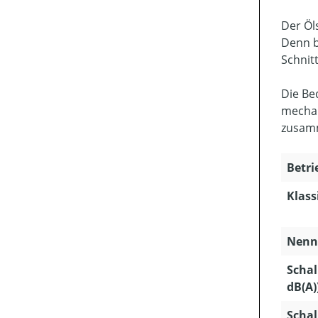
Der Öl
Denn b
Schnitt
Die Be
mechan
zusamm
Betri
Klass
Nenns
Schal
dB(A)
Schal