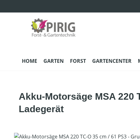
m Hauptinhalt springen
Zur Suche springen
Zur Hauptnavigation springen
HOME
GARTEN
FORST
GARTENCENTER
Akku-Motorsäge MSA 220 T
Ladegerät
Bildergalerie überspringen