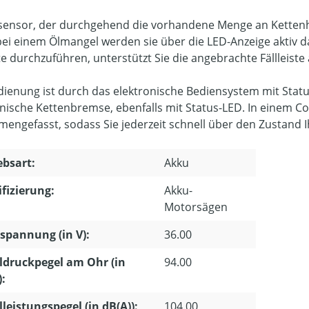
sensor, der durchgehend die vorhandene Menge an Kettenhaft
ei einem Ölmangel werden sie über die LED-Anzeige aktiv d
e durchzuführen, unterstützt Sie die angebrachte Fällleiste 
dienung ist durch das elektronische Bediensystem mit Status
ische Kettenbremse, ebenfalls mit Status-LED. In einem Coc
engefasst, sodass Sie jederzeit schnell über den Zustand I
ebsart:
Akku
ifizierung:
Akku-
Motorsägen
pannung (in V):
36.00
ldruckpegel am Ohr (in
94.00
):
lleistungspegel (in dB(A)):
104.00