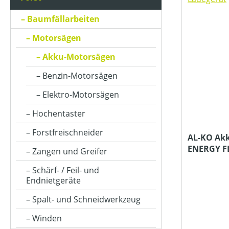
BETRIEBSART
Baumfällarbeiten
Motorsägen
FARBE (GERÄT)
Akku-Motorsägen
Benzin-Motorsägen
GEEIGNET FÜR SÄGEKETTEN (IN ")
Elektro-Motorsägen
Hochentaster
KETTENLÄNGE (IN CM)
Forstfreischneider
AL-KO Akk
ENERGY FL
Zangen und Greifer
KETTENTEILUNG (IN ")
Akku und 
Schärf- / Feil- und
Endnietgeräte
KETTENTREIBGLIEDERBREITE (IN MM)
Spalt- und Schneidwerkzeug
Winden
KLASSIFIZIERUNG