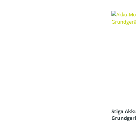
Stiga Akk
Grundger
Ladegerät