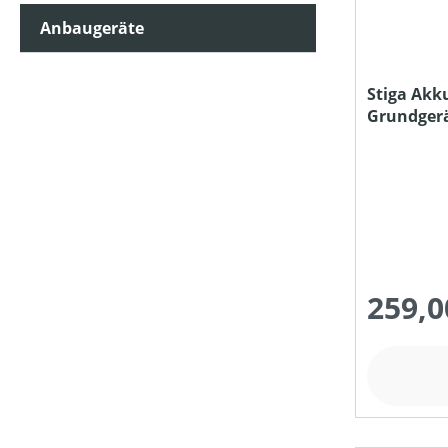
Anbaugeräte
SCHNEIDWERKZEUG
Stiga Akk
Grundger
SCHNITT-/SCHWERTLÄNGE (IN CM)
Ladegerät
STIELART
PREIS
259,0