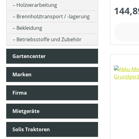
Holzverarbeitung
144,8
Brennholztransport / -lagerung
MOTORLEISTUNG (IN WATT)
Bekleidung
Betriebsstoffe und Zubehör
MOTORLEISTUNG (IN KW)
Gartencenter
MOTORTYP (HERSTELLERBEZEICHNUNG)
Marken
NENNSPANNUNG (IN V)
Firma
SCHALLDRUCKPEGEL AM OHR (IN DB(A))
Mietgeräte
Solis Traktoren
SCHALLLEISTUNGSPEGEL (IN DB(A))