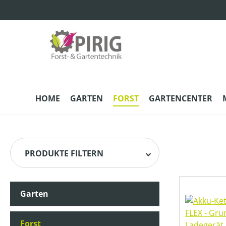
m Hauptinhalt springen
Zur Suche springen
Zur Hauptnavigation springen
HOME
GARTEN
FORST
GARTENCENTER
PRODUKTE FILTERN
Garten
HERSTELLER
Forst