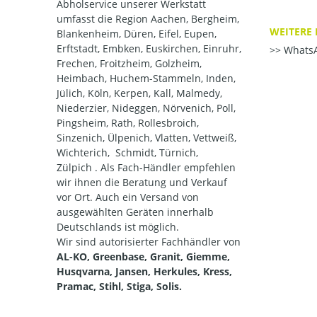
Abholservice unserer Werkstatt
umfasst die Region Aachen, Bergheim,
WEITERE 
Blankenheim, Düren, Eifel, Eupen,
Erftstadt, Embken, Euskirchen, Einruhr,
WhatsA
Frechen, Froitzheim, Golzheim,
Heimbach, Huchem-Stammeln, Inden,
Jülich, Köln, Kerpen, Kall, Malmedy,
Niederzier, Nideggen, Nörvenich, Poll,
Pingsheim, Rath, Rollesbroich,
Sinzenich, Ülpenich, Vlatten, Vettweiß,
Wichterich, Schmidt, Türnich,
Zülpich . Als Fach-Händler empfehlen
wir ihnen die Beratung und Verkauf
vor Ort. Auch ein Versand von
ausgewählten Geräten innerhalb
Deutschlands ist möglich.
Wir sind autorisierter Fachhändler von
AL-KO, Greenbase, Granit, Giemme,
Husqvarna, Jansen, Herkules, Kress,
Pramac, Stihl, Stiga, Solis.