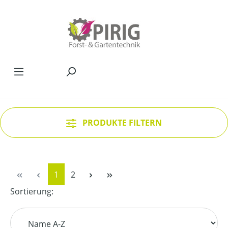
Zum Hauptinhalt springen
PRODUKTE FILTERN
Seite
Seite
1
2
Sortierung: